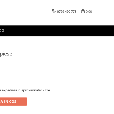
0799 490 778
0,00
OG
 piese
 expediază în aproximnativ 7 zile.
A IN COS