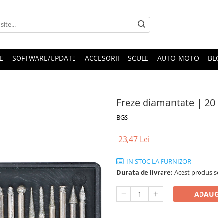
E
SOFTWARE/UPDATE
ACCESORII
SCULE
AUTO-MOTO
BL
Freze diamantate | 20
BGS
23,47 Lei
IN STOC LA FURNIZOR
Durata de livrare:
Acest produs se
ADAUG