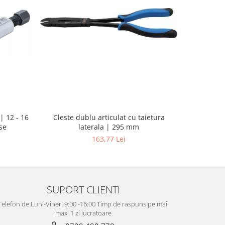
| 12 - 16
Pistol d
Cleste dublu articulat cu taietura
se
putere ma
laterala | 295 mm
163,77 Lei
SUPORT CLIENTI
Telefon de Luni-Vineri 9:00 -16:00 Timp de raspuns pe mail
max. 1 zi lucratoare