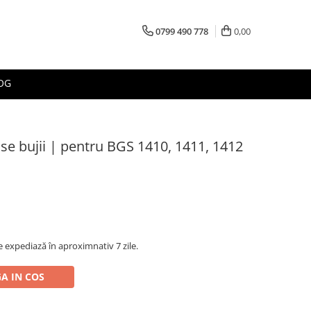
0799 490 778
0,00
OG
fise bujii | pentru BGS 1410, 1411, 1412
 expediază în aproximnativ 7 zile.
A IN COS