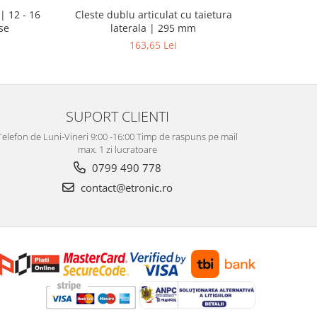
| 12 - 16
Pistol d
Cleste dublu articulat cu taietura
se
putere ma
laterala | 295 mm
163,65 Lei
SUPORT CLIENTI
Telefon de Luni-Vineri 9:00 -16:00 Timp de raspuns pe mail
max. 1 zi lucratoare
0799 490 778
contact@etronic.ro