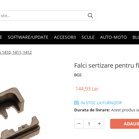
E
SOFTWARE/UPDATE
ACCESORII
SCULE
AUTO-MOTO
BL
GS 1410, 1411, 1412
Falci sertizare pentru 
BGS
144,93 Lei
IN STOC LA FURNIZOR
Durata de livrare:
Acest produs se
ADAUG