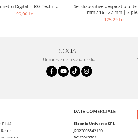
Set dispozitive despicat piulite 
imetru Digital - BGS Technic
mm / 16 - 22 mm | 2 pie
199,00 Lei
125,29 Lei
SOCIAL
Urmareste-ne in social media
DATE COMERCIALE
 Plată
Etronic Universe SRL
e Retur
J2022006542120
Produselor
RO47062794