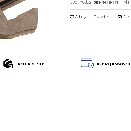
Cod Produs:
bgs-1410-H1
Ai n
Adauga la Favorite
Cere 
RETUR 30 ZILE
ACHIZIȚII SEAP/SI