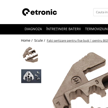
DIAGNOZA
ÎNTREȚINERE BATERII
TERMOVIZIUN
Home /
Scule /
Falci sertizare pentru fise bujii | pentru B