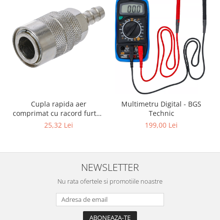
Cupla rapida aer
Multimetru Digital - BGS
comprimat cu racord furtun
Technic
8 mm (5/16") | SUA / Franta
25,32 Lei
199,00 Lei
NEWSLETTER
Nu rata ofertele si promotiile noastre