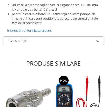
utilizabil la distanţa roţilor curelei dinţate de cca. 13 - 180 mm
la vehiculele cu benzină şi diesel
pentru blocarea arborelui cu came faţă de roata pompei de
injecţie prin care sunt poziţionate corect roţile curelei dinţate
faţă de arborele cotit
Informatii conformitate produs
Review-uri
(0)
PRODUSE SIMILARE
NOU