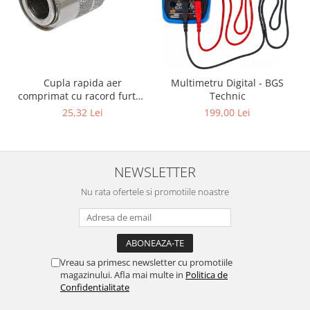
Cupla rapida aer
Multimetru Digital - BGS
comprimat cu racord furtun
Technic
8 mm (5/16") | SUA / Franta
25,32 Lei
199,00 Lei
NEWSLETTER
Nu rata ofertele si promotiile noastre
Vreau sa primesc newsletter cu promotiile
magazinului. Afla mai multe in
Politica de
Confidentialitate