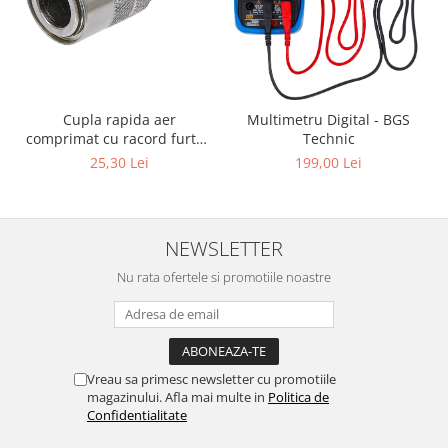
Cupla rapida aer
Multimetru Digital - BGS
comprimat cu racord furtun
Technic
8 mm (5/16") | SUA / Franta
25,30 Lei
199,00 Lei
NEWSLETTER
Nu rata ofertele si promotiile noastre
Vreau sa primesc newsletter cu promotiile
magazinului. Afla mai multe in
Politica de
Confidentialitate