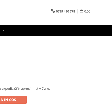
0799 490 778
0,00
OG
 expediază în aproximnativ 7 zile.
A IN COS