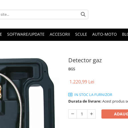
E
SOFTWARE/UPDATE
ACCESORII
SCULE
AUTO-MOTO
BL
Detector gaz
BGS
1.220,99 Lei
IN STOC LA FURNIZOR
Durata de livrare:
Acest produs se
ADAUG