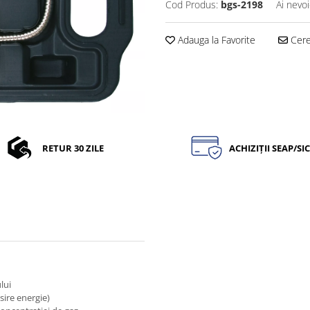
Cod Produs:
bgs-2198
Ai nevoi
Adauga la Favorite
Cere 
RETUR 30 ZILE
ACHIZIȚII SEAP/SI
lui
sire energie)