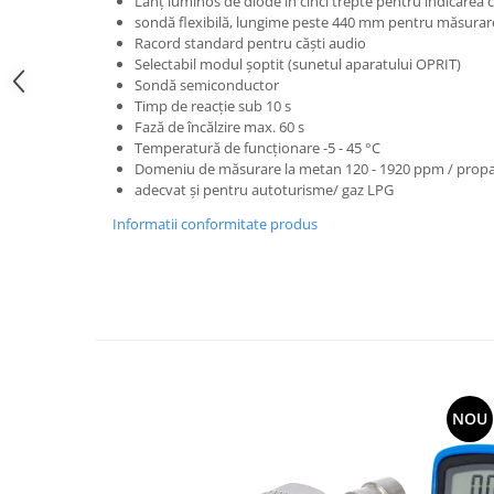
Lanţ luminos de diode în cinci trepte pentru indicarea 
sondă flexibilă, lungime peste 440 mm pentru măsurare
Racord standard pentru căşti audio
Selectabil modul şoptit (sunetul aparatului OPRIT)
Sondă semiconductor
Timp de reacţie sub 10 s
Fază de încălzire max. 60 s
Temperatură de funcţionare -5 - 45 °C
Domeniu de măsurare la metan 120 - 1920 ppm / propa
adecvat şi pentru autoturisme/ gaz LPG
Informatii conformitate produs
NOU