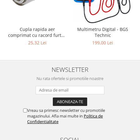
Cupla rapida aer
Multimetru Digital - BGS
comprimat cu racord furtun
Technic
8 mm (5/16") | SUA / Franta
25,32 Lei
199,00 Lei
NEWSLETTER
Nu rata ofertele si promotiile noastre
Vreau sa primesc newsletter cu promotiile
magazinului. Afla mai multe in
Politica de
Confidentialitate
SOCIAL