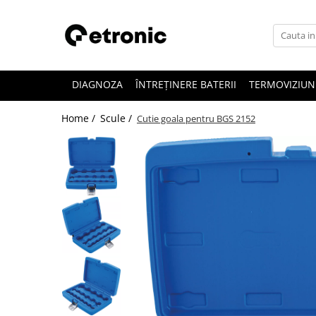
DIAGNOZA
ÎNTREȚINERE BATERII
TERMOVIZIUN
Home /
Scule /
Cutie goala pentru BGS 2152