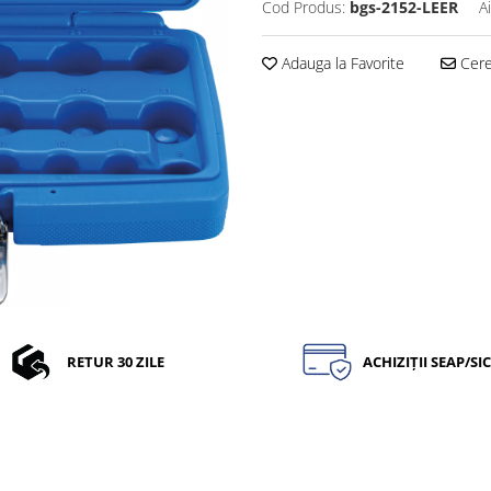
Cod Produs:
bgs-2152-LEER
A
Adauga la Favorite
Cere 
RETUR 30 ZILE
ACHIZIȚII SEAP/SI