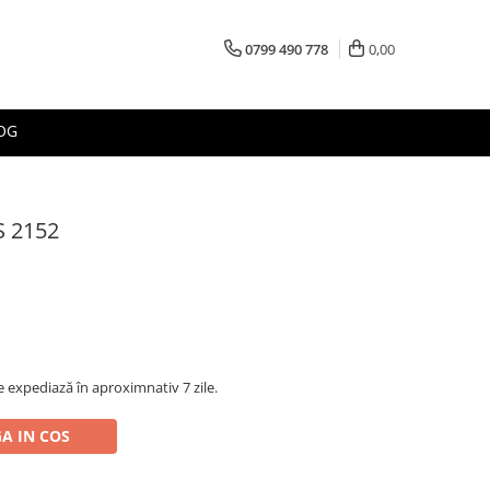
0799 490 778
0,00
OG
S 2152
 expediază în aproximnativ 7 zile.
A IN COS