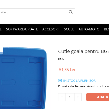
E
SOFTWARE/UPDATE
ACCESORII
SCULE
AUTO-MOTO
BL
Cutie goala pentru BG
BGS
51,35 Lei
IN STOC LA FURNIZOR
Durata de livrare:
Acest produs se
ADAUG