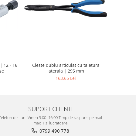
| 12 - 16
Pistol d
Cleste dublu articulat cu taietura
se
putere ma
laterala | 295 mm
163,65 Lei
SUPORT CLIENTI
Telefon de Luni-Vineri 9:00 -16:00 Timp de raspuns pe mail
max. 1 zi lucratoare
0799 490 778