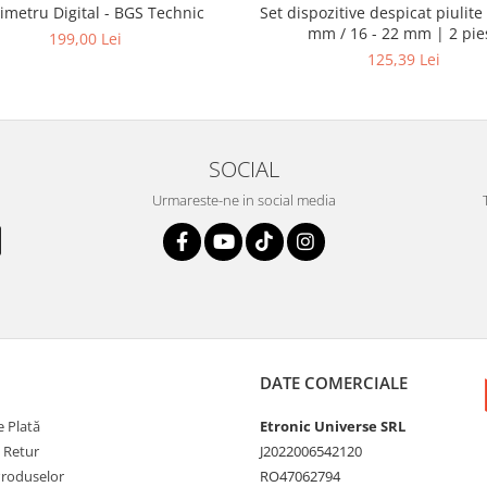
Set dispozitive despicat piulite 
imetru Digital - BGS Technic
mm / 16 - 22 mm | 2 pie
199,00 Lei
125,39 Lei
SOCIAL
Urmareste-ne in social media
DATE COMERCIALE
 Plată
Etronic Universe SRL
e Retur
J2022006542120
Produselor
RO47062794