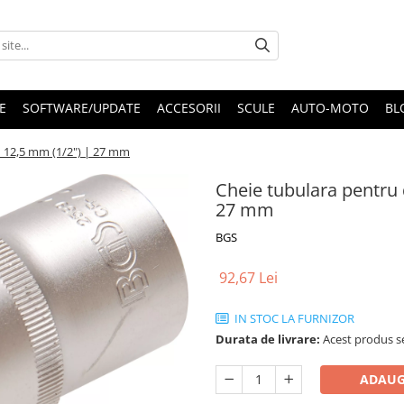
E
SOFTWARE/UPDATE
ACCESORII
SCULE
AUTO-MOTO
BL
 | 12,5 mm (1/2") | 27 mm
Cheie tubulara pentru d
27 mm
BGS
92,67 Lei
IN STOC LA FURNIZOR
Durata de livrare:
Acest produs se
ADAUG