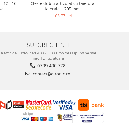
| 12 - 16
Pistol d
Cleste dublu articulat cu taietura
se
putere ma
laterala | 295 mm
163,77 Lei
SUPORT CLIENTI
Telefon de Luni-Vineri 9:00 -16:00 Timp de raspuns pe mail
max. 1 zi lucratoare
0799 490 778
contact@etronic.ro