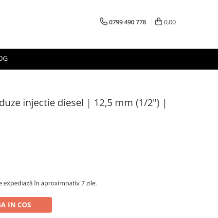
0799 490 778
0,00
OG
uze injectie diesel | 12,5 mm (1/2") |
 expediază în aproximnativ 7 zile.
A IN COS