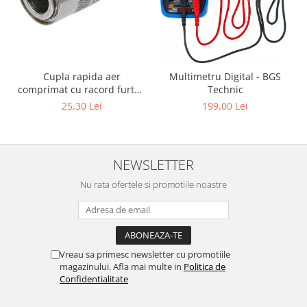
Cupla rapida aer
Multimetru Digital - BGS
comprimat cu racord furtun
Technic
8 mm (5/16") | SUA / Franta
25,30 Lei
199,00 Lei
NEWSLETTER
Nu rata ofertele si promotiile noastre
Vreau sa primesc newsletter cu promotiile
magazinului. Afla mai multe in
Politica de
Confidentialitate