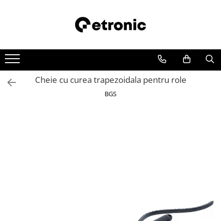
Cheie cu curea trapezoidala pentru role
BGS