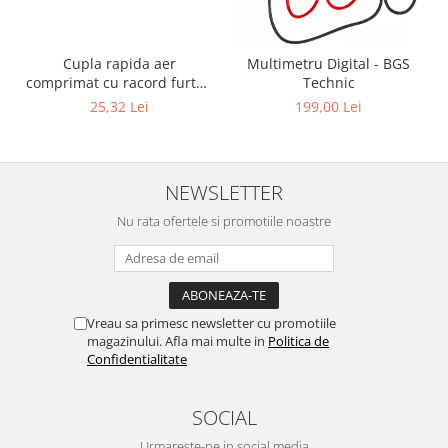
Cupla rapida aer
Multimetru Digital - BGS
comprimat cu racord furtun
Technic
8 mm (5/16") | SUA / Franta
25,32 Lei
199,00 Lei
NEWSLETTER
Nu rata ofertele si promotiile noastre
Vreau sa primesc newsletter cu promotiile
magazinului. Afla mai multe in
Politica de
Confidentialitate
SOCIAL
Urmareste-ne in social media