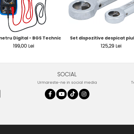
Set dispozitive despicat piuli
 mm (5/16") | SUA / Franta
metru Digital - BGS Technic
125,29 Lei
199,00 Lei
SOCIAL
Urmareste-ne in social media
T