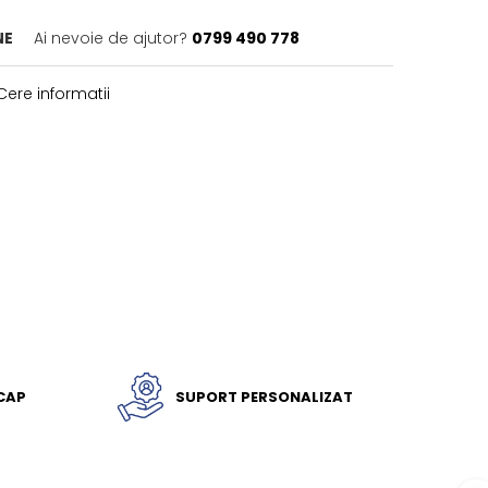
NE
Ai nevoie de ajutor?
0799 490 778
ere informatii
ICAP
SUPORT PERSONALIZAT