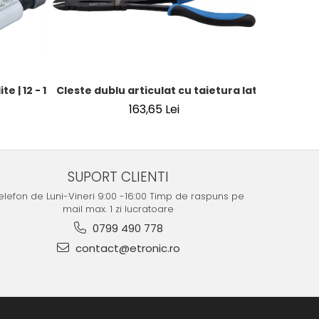
te | 12 - 16 mm / 16 - 22 mm | 2 piese
Cleste dublu articulat cu taietura laterala | 29
Pistol de
163,65 Lei
SUPORT CLIENTI
elefon de Luni-Vineri 9:00 -16:00 Timp de raspuns pe
mail max. 1 zi lucratoare
0799 490 778
contact@etronic.ro