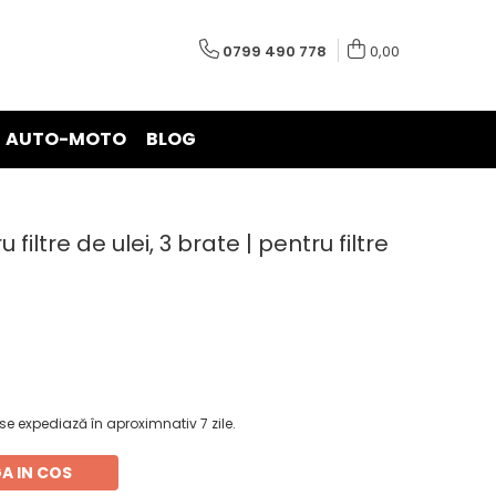
0799 490 778
0,00
AUTO-MOTO
BLOG
filtre de ulei, 3 brate | pentru filtre
e expediază în aproximnativ 7 zile.
A IN COS