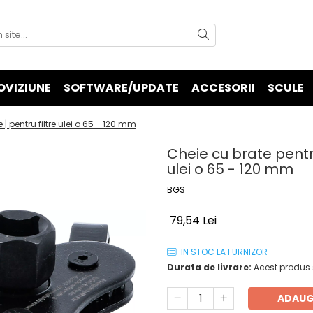
OVIZIUNE
SOFTWARE/UPDATE
ACCESORII
SCULE
e | pentru filtre ulei o 65 - 120 mm
Cheie cu brate pentru 
ulei o 65 - 120 mm
BGS
79,54 Lei
IN STOC LA FURNIZOR
Durata de livrare:
Acest produs s
ADAUG