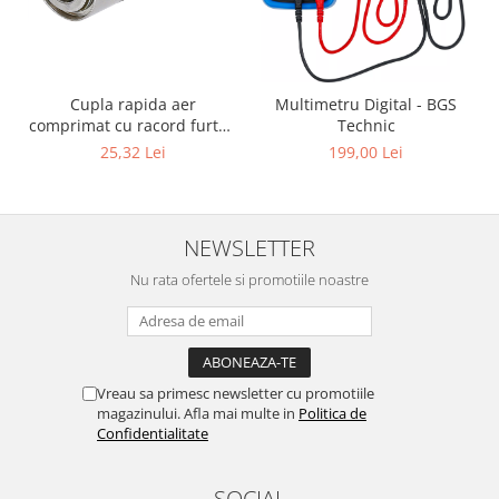
Cupla rapida aer
Multimetru Digital - BGS
comprimat cu racord furtun
Technic
8 mm (5/16") | SUA / Franta
25,32 Lei
199,00 Lei
NEWSLETTER
Nu rata ofertele si promotiile noastre
Vreau sa primesc newsletter cu promotiile
magazinului. Afla mai multe in
Politica de
Confidentialitate
SOCIAL