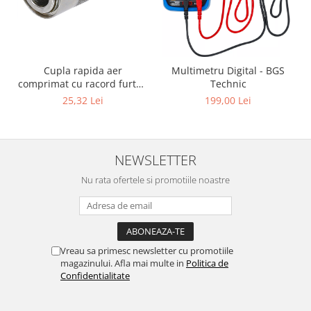
Cupla rapida aer
Multimetru Digital - BGS
comprimat cu racord furtun
Technic
8 mm (5/16") | SUA / Franta
25,32 Lei
199,00 Lei
NEWSLETTER
Nu rata ofertele si promotiile noastre
Vreau sa primesc newsletter cu promotiile
magazinului. Afla mai multe in
Politica de
Confidentialitate