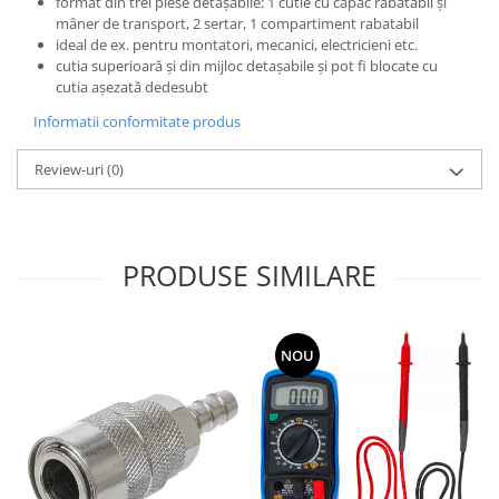
format din trei piese detaşabile: 1 cutie cu capac rabatabil şi
mâner de transport, 2 sertar, 1 compartiment rabatabil
ideal de ex. pentru montatori, mecanici, electricieni etc.
cutia superioară şi din mijloc detaşabile şi pot fi blocate cu
cutia aşezată dedesubt
Informatii conformitate produs
Review-uri
(0)
PRODUSE SIMILARE
NOU