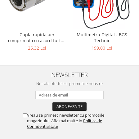
Cupla rapida aer
Multimetru Digital - BGS
comprimat cu racord furtun
Technic
8 mm (5/16") | SUA / Franta
25,32 Lei
199,00 Lei
NEWSLETTER
Nu rata ofertele si promotiile noastre
Vreau sa primesc newsletter cu promotiile
magazinului. Afla mai multe in
Politica de
Confidentialitate