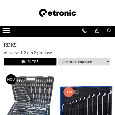
RDKS
Afiseaza:
1-
2
din
2
produse
FILTRE
NOU
-38%