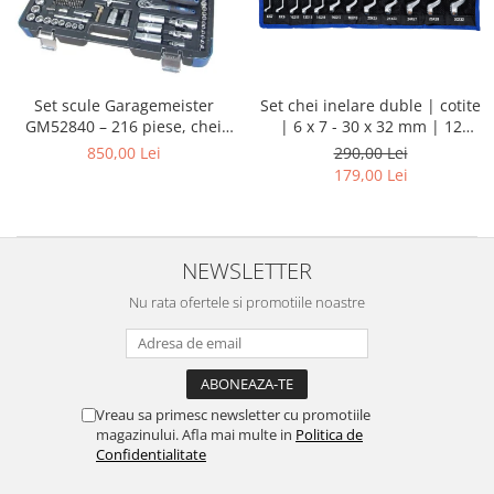
Set chei inelare duble | cotite
Set scule Garagemeister
| 6 x 7 - 30 x 32 mm | 12
GM52840 – 216 piese, chei
piese
tubulare 1/4”, 3/8”, 1/2”, biți,
290,00 Lei
850,00 Lei
prelungitoare și chei
179,00 Lei
combinate
NEWSLETTER
Nu rata ofertele si promotiile noastre
Vreau sa primesc newsletter cu promotiile
magazinului. Afla mai multe in
Politica de
Confidentialitate