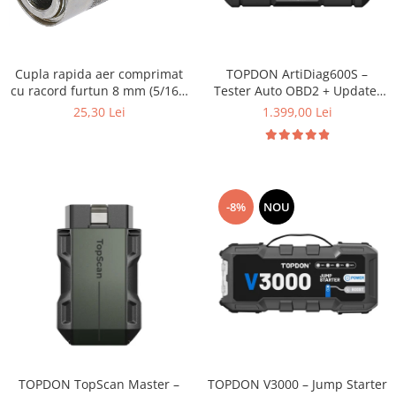
Cupla rapida aer comprimat
TOPDON ArtiDiag600S –
cu racord furtun 8 mm (5/16")
Tester Auto OBD2 + Update-
| SUA / Franta
uri Gratuite pe Viață
25,30 Lei
1.399,00 Lei
-8%
NOU
TOPDON TopScan Master –
TOPDON V3000 – Jump Starter