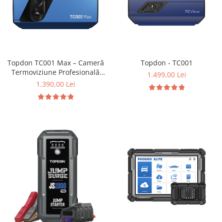
Topdon TC001 Max – Cameră
Topdon - TC001
Termoviziune Profesională
1.499,00 Lei
256×192 (512×384 TISR)
1.390,00 Lei
pentru iOS, Android &
Windows