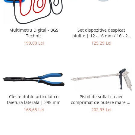
Set dispozitive despicat
Multimetru Digital - BGS
piulite | 12 - 16 mm / 16 - 22
Technic
mm | 2 piese
125,29 Lei
199,00 Lei
Cleste dublu articulat cu
Pistol de suflat cu aer
taietura laterala | 295 mm
comprimat de putere mare cu
duza Venturi | 290 mm
163,65 Lei
202,93 Lei