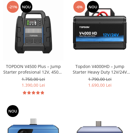
-21%
NOU
-6%
NOU
TOPDON V4500 Plus – Jump
Topdon V4000HD – Jump
Starter profesional 12V, 4500A
Starter Heavy Duty 12V/24V
cu Powerbank și lanternă LED
pentru Camioane, TIR și
1.750,00 Lei
1.790,00 Lei
Autoturisme
1.390,00 Lei
1.690,00 Lei
NOU