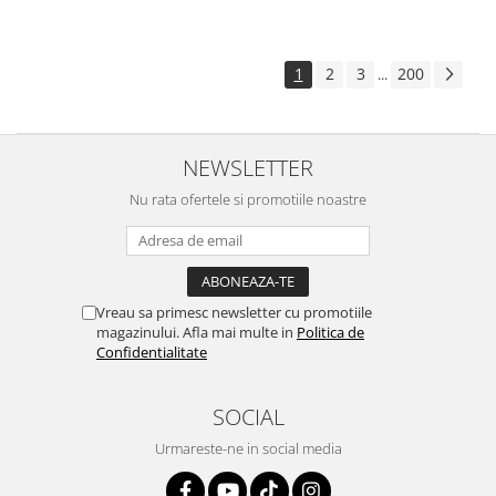
1
2
3
200
...
NEWSLETTER
Nu rata ofertele si promotiile noastre
Vreau sa primesc newsletter cu promotiile
magazinului. Afla mai multe in
Politica de
Confidentialitate
SOCIAL
Urmareste-ne in social media