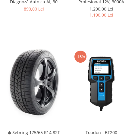
Diagnoză Auto cu AI, 30
Profesional 12V, 3000A
Funcții Service, CAN-FD & DoIP
890,00 Lei
1.290,00 Lei
1.190,00 Lei
-15%
❄️ Sebring 175/65 R14 82T
Topdon - BT200