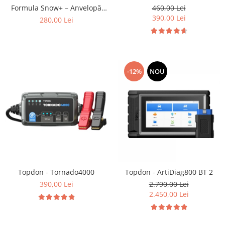
Formula Snow+ – Anvelopă
460,00 Lei
Iarnă Buget
390,00 Lei
280,00 Lei
-12%
NOU
Topdon - Tornado4000
Topdon - ArtiDiag800 BT 2
390,00 Lei
2.790,00 Lei
2.450,00 Lei