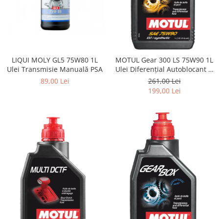
LIQUI MOLY GL5 75W80 1L
MOTUL Gear 300 LS 75W90 1L
Ulei Transmisie Manuală PSA
Ulei Diferențial Autoblocant și
Transmisie
89,00 Lei
261,00 Lei
199,00 Lei