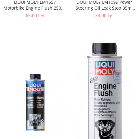
LIQUI MOLY LM1657
LIQUI MOLY LM1099 Power
Motorbike Engine Flush 250ml
Steering Oil Leak Stop 35ml
Soluție Curățare Motor Moto
Stop Pierderi Servo Direcție
69,00 Lei
33,00 Lei