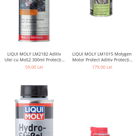
LIQUI MOLY LM2182 Aditiv
LIQUI MOLY LM1015 Molygen
Ulei cu MoS2 300ml Protecție
Motor Protect Aditiv Protecție
Anti-Uzură
Motor 500ml
59,00 Lei
179,00 Lei