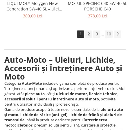
LIQUI MOLY Molygen New
MOTUL SPECIFIC C40 5W-40 5L
Generation 5W-40 5L – Ulei
PORSCHE C40
Motor Sintetic A3/B4 cu
389,00 Lei
378,00 Lei
Tehnologie Molygen
1
2
3
10
...
Auto-Moto – Uleiuri, Lichide,
Accesorii și Întreținere Auto și
Moto
Categoria
Auto-Moto
include o gamă completă de produse pentru
întreținerea, funcționarea și optimizarea performanței vehiculelor. Aici
găsești atât
piese auto
, cât și
uleiuri de motor, lichide tehnice,
accesorii și soluții pentru întreținere auto și moto
, potrivite
pentru utilizatori individuali și profesioniști.
Gama de produse acoperă toate nevoile esențiale: de la
uleiuri auto
și moto, lichide de răcire (antigel), lichide de frână și uleiuri de
transmisie
, până la produse dedicate pentru
întreținerea
motocicletelor
, precum soluții pentru lanț, curățare și protecție.