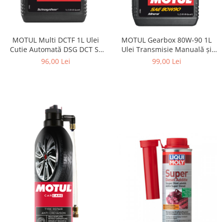
MOTUL Multi DCTF 1L Ulei
MOTUL Gearbox 80W-90 1L
Cutie Automată DSG DCT S-
Ulei Transmisie Manuală și
Tronic
Diferențial GL-4 GL-5
96,00 Lei
99,00 Lei