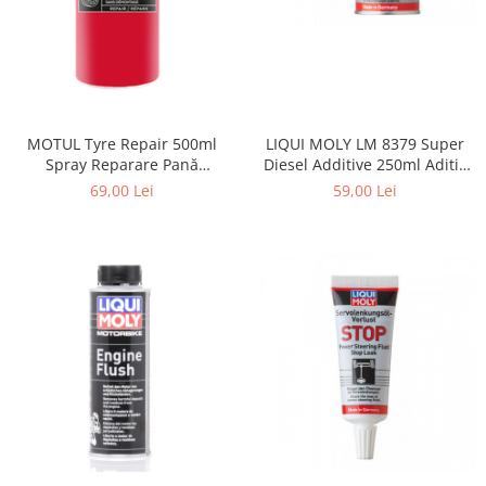
LIQUI MOLY LM 8379 Super
MOTUL Tyre Repair 500ml
Diesel Additive 250ml Aditiv
Spray Reparare Pană
Curățare Injectoare Diesel
Anvelopă
59,00 Lei
69,00 Lei