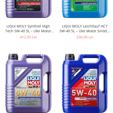
LIQUI MOLY Synthoil High
LIQUI MOLY Leichtlauf HC7
Tech 5W-40 5L – Ulei Motor
5W-40 5L – Ulei Motor Sintetic
Full Sintetic A3/B4 BMW, MB,
A3/B4 pentru BMW, VW,
412,00 Lei
336,00 Lei
VW
Mercedes