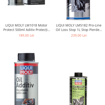
LIQUI MOLY LM1018 Motor
LIQUI MOLY LM5182 Pro-Line
Protect 500ml Aditiv Protecție
Oil Loss Stop 1L Stop Pierderi
Motor Anti-Uzură
Ulei Motor
189,00 Lei
239,00 Lei