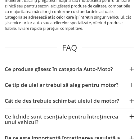
Indiferent dacă îți pregătești mașina sau motocicleta pentru utilizare
zilnică sau pentru sezon, aici găsești produse de calitate, compatibile
cu majoritatea mărcilor și conforme cu standardele actuale.
Categoria se adresează atât celor care își întrețin singuri vehiculul, cât
și service-urilor auto sau atelierelor specializate, oferind produse
fiabile, livrare rapidă și prețuri competitive.
FAQ
Ce produse găsesc în categoria Auto-Moto?
Ce tip de ulei ar trebui să aleg pentru motor?
Cât de des trebuie schimbat uleiul de motor?
Ce lichide sunt esențiale pentru întreținerea
unui vehicul?
De ce este importantă întreținerea regulată a