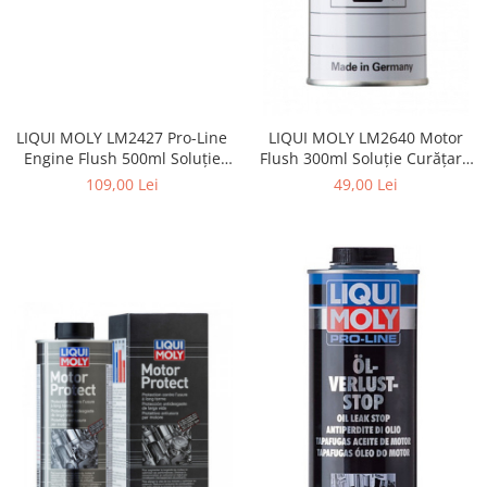
LIQUI MOLY LM2427 Pro-Line
LIQUI MOLY LM2640 Motor
Engine Flush 500ml Soluție
Flush 300ml Soluție Curățare
Curățare Motor
Motor
109,00 Lei
49,00 Lei