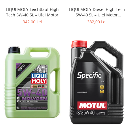
LIQUI MOLY Leichtlauf High
LIQUI MOLY Diesel High Tech
Tech 5W-40 5L – Ulei Motor
5W-40 5L – Ulei Motor
Sintetic BMW LL-01, MB 229.5
Semisintetic pentru Motoare
342,00 Lei
382,00 Lei
Diesel (VW 505.01)