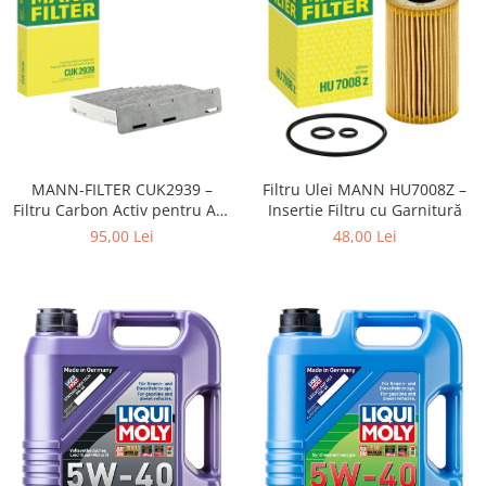
MANN-FILTER CUK2939 –
Filtru Ulei MANN HU7008Z –
Filtru Carbon Activ pentru Aer
Insertie Filtru cu Garnitură
Curat în Interior
95,00 Lei
48,00 Lei