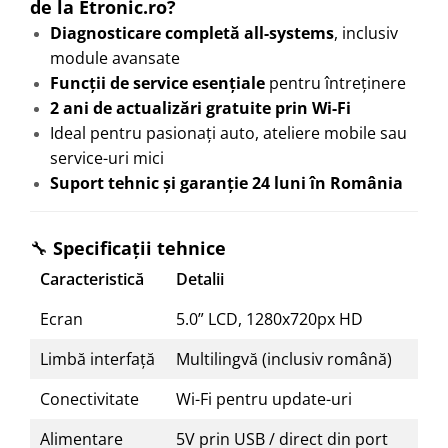
de la Etronic.ro?
Diagnosticare completă all-systems
, inclusiv
module avansate
Funcții de service esențiale
pentru întreținere
2 ani de actualizări gratuite prin Wi-Fi
Ideal pentru pasionați auto, ateliere mobile sau
service-uri mici
Suport tehnic și garanție 24 luni în România
🔧
Specificații tehnice
Caracteristică
Detalii
Ecran
5.0” LCD, 1280x720px HD
Limbă interfață
Multilingvă (inclusiv română)
Conectivitate
Wi-Fi pentru update-uri
Alimentare
5V prin USB / direct din port