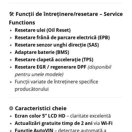
🛠️
Funcții de întreținere/resetare – Service
Functions
Resetare ulei (Oil Reset)
Resetare frână de parcare electrică (EPB)
Resetare senzor unghi direcție (SAS)
Adaptare baterie (BMS)
Resetare clapetă accelerație (TPS)
Resetare EGR / regenerare DPF
(disponibil
pentru unele modele)
Funcții variate de întreținere specifice
producătorului
⚙️
Caracteristici cheie
Ecran color 5” LCD HD
– claritate excelentă
Actualizări gratuite timp de 2 ani
via
Wi-Fi
Funcție AutoVIN
– detectare automată a