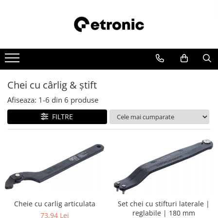
Chei cu cârlig & ştift
Afiseaza:
1-
6
din
6
produse
FILTRE
Cheie cu carlig articulata
Set chei cu stifturi laterale |
reglabile | 180 mm
73,94 Lei