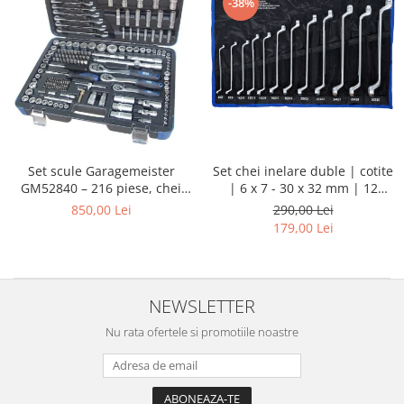
-38%
Set chei inelare duble | cotite
Set scule Garagemeister
| 6 x 7 - 30 x 32 mm | 12
GM52840 – 216 piese, chei
piese
tubulare 1/4”, 3/8”, 1/2”, biți,
290,00 Lei
850,00 Lei
prelungitoare și chei
179,00 Lei
combinate
NEWSLETTER
Nu rata ofertele si promotiile noastre