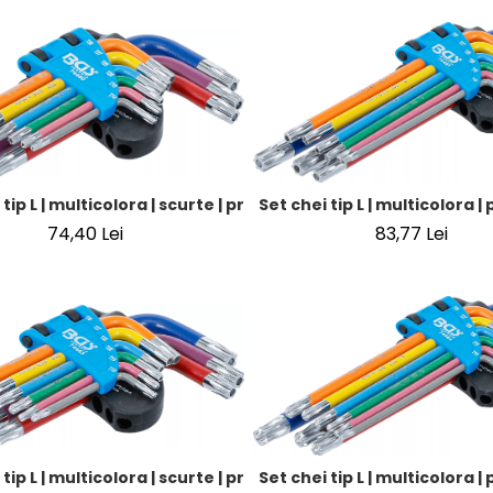
 tip L | multicolora | scurte | profil T (pentru Torx) cu alezaj 
Set chei tip L | multicolora |
74,40 Lei
83,77 Lei
 tip L | multicolora | scurte | profil T (pentru Torx) cu gaura s
Set chei tip L | multicolora |