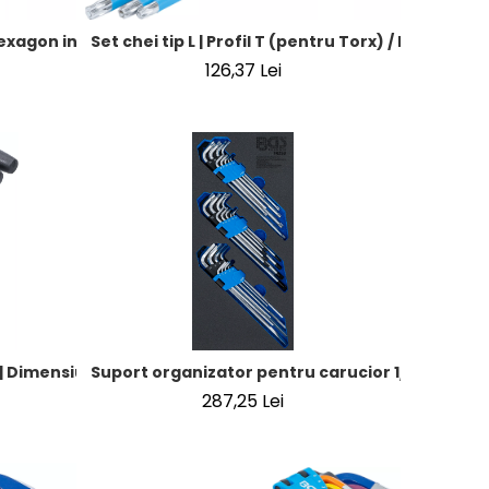
hexagon interior | Marimi in toli | 9 piese
Set chei tip L | Profil T (pentru Torx) / Profil T (
 sferic 1,5 - 10 mm | 9 piese
126,37 Lei
ant T | Profil T (pentru Torx) | T10 - T50 | 9 piese
Dimensiuni in toli | hexagon interior 3/32" - 3/8" | 10 piese
Suport organizator pentru carucior 1/3: Set chei 
287,25 Lei