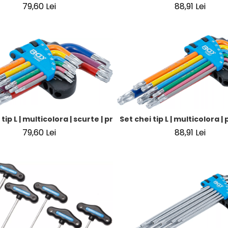
79,60 Lei
88,91 Lei
 tip L | multicolora | scurte | profil T (pentru Torx) cu cap sfe
Set chei tip L | multicolora |
79,60 Lei
88,91 Lei