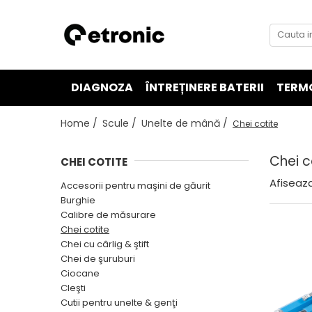
DIAGNOZA
ÎNTREȚINERE BATERII
TERM
Home /
Scule /
Unelte de mână /
Chei cotite
Chei c
CHEI COTITE
Afiseaza
Accesorii pentru maşini de găurit
Burghie
Calibre de măsurare
Chei cotite
Chei cu cârlig & ştift
Chei de şuruburi
Ciocane
Cleşti
Cutii pentru unelte & genţi