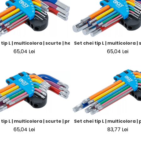
 tip L | multicolora | scurte | hexagon interior, hexagon inter
Set chei tip L | multicolora |
65,04 Lei
65,04 Lei
 tip L | multicolora | scurte | profil T (pentru Torx) T10 - T50 
Set chei tip L | multicolora |
65,04 Lei
83,77 Lei