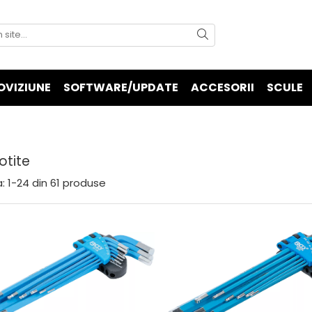
OVIZIUNE
SOFTWARE/UPDATE
ACCESORII
SCULE
otite
:
1-
24
din
61
produse