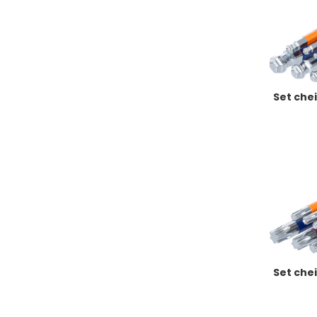
Set chei
Set chei