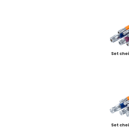
Set chei
Set chei