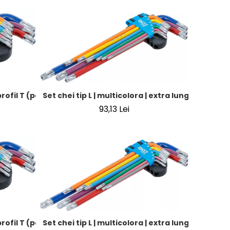
T10 - T50 | 9 piese
 profil T (pentru Torx) cu alezaj T10 - T50 | 9 piese
Set chei tip L | multicolora | extra lunga | profil 
93,13 Lei
i cap sferic T10 - T50 | 9 piese
Set chei tip L | multicolora | extra lunga | profil 
 profil T (pentru Torx) cu gaura si cap sferic T10 - T50 | 9 pie