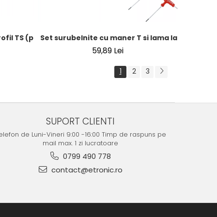
Set surubelnite cu maner T si lama laterala | Prof
 Profil TS (pentru Torx Plus) TS10 - TS50 | 9 piese
59,89 Lei
1
2
3
SUPORT CLIENTI
elefon de Luni-Vineri 9:00 -16:00 Timp de raspuns pe
mail max. 1 zi lucratoare
0799 490 778
contact@etronic.ro