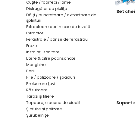
Cuţite / foarfeci / lame
Distrugător de piuliţe
Set chei
Dălţi / punctatoare / extractoare de
şplinturi
Extractoare pentru axe de fuzetă
Extractor
Ferăstraie / pânze de ferăstrău
Freze
Instalaţii sanitare
Litere & cifre poansonate
Menghine
Perii
Pile / polizoare / şpacluri
Prelucrare ţevi
Răzuitoare
Tarozi şi filiere
Topoare, ciocane de cioplit
Suport o
Şlefuire şi polizare
Şurubelniţe