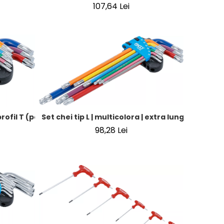
107,64 Lei
ric T10 - T50 | 9 piese
Set chei tip L | multicolora | extra lunga | profil 
 profil T (pentru Torx) cu cap sferic T10 - T50 | 9 piese
98,28 Lei