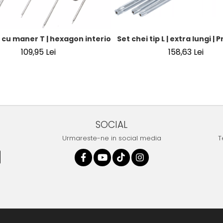
 cu maner T | hexagon interior 3 - 8 mm | 5 piese
Set chei tip L | extra lungi |
109,95 Lei
158,63 Lei
SOCIAL
Urmareste-ne in social media
T