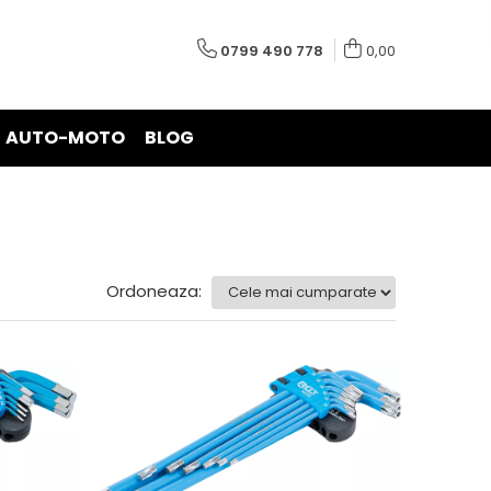
0799 490 778
0,00
AUTO-MOTO
BLOG
Ordoneaza: