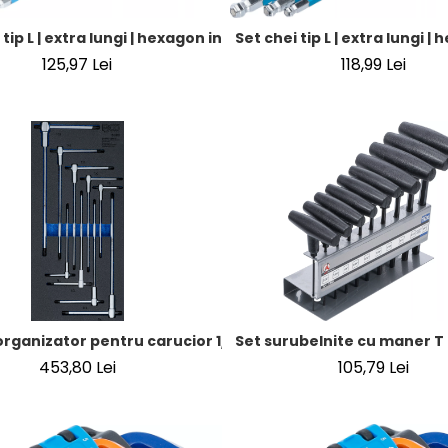
Set chei tip L | extra lungi | 
 tip L | extra lungi | hexagon interior/hexagon interior cu cap
118,99 Lei
125,97 Lei
rganizator pentru carucior 1/3: Set surubelnite cu maner glis
Set surubelnite cu maner T | 
453,80 Lei
105,79 Lei