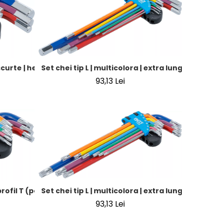
ior cu cap sferic 1,5 - 10 mm | 9 piese
 scurte | hexagon interior 1,5 - 10 mm | 9 piese
Set chei tip L | multicolora | extra lunga | hexagon
93,13 Lei
| 9 piese
 profil T (pentru Torx) T10 - T50 | 9 piese
Set chei tip L | multicolora | extra lunga | profil 
93,13 Lei