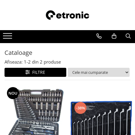
Cataloage
Afiseaza:
1-
2
din
2
produse
FILTRE
NOU
-38%