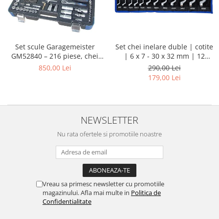
Set chei inelare duble | cotite
Set scule Garagemeister
| 6 x 7 - 30 x 32 mm | 12
GM52840 – 216 piese, chei
piese
tubulare 1/4”, 3/8”, 1/2”, biți,
290,00 Lei
850,00 Lei
prelungitoare și chei
179,00 Lei
combinate
NEWSLETTER
Nu rata ofertele si promotiile noastre
Vreau sa primesc newsletter cu promotiile
magazinului. Afla mai multe in
Politica de
Confidentialitate