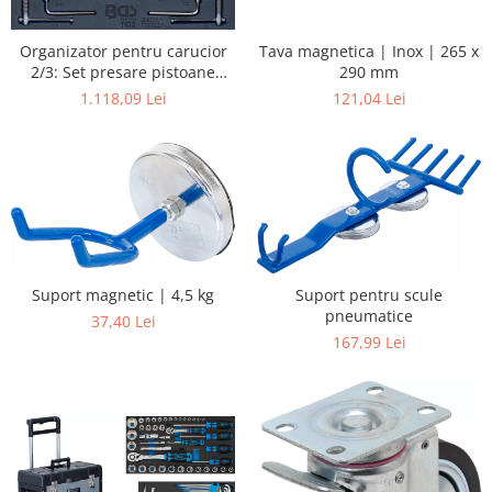
Organizator pentru carucior
Tava magnetica | Inox | 265 x
2/3: Set presare pistoane
290 mm
frana | 50 piese
1.118,09 Lei
121,04 Lei
Suport magnetic | 4,5 kg
Suport pentru scule
pneumatice
37,40 Lei
167,99 Lei