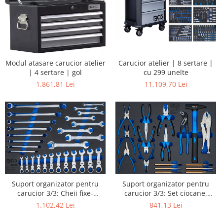
Carucior atelier | 8 sertare |
Modul atasare carucior atelier
cu 299 unelte
| 4 sertare | gol
11.109,70 Lei
1.861,81 Lei
Suport organizator pentru
Suport organizator pentru
carucior 3/3: Cheii fixe-
carucior 3/3: Set ciocane,
inelare, Cheie inelara cu
clesti extractoare splinturi |
1.102,42 Lei
841,13 Lei
clichet | articulate | 28 piese
17 piese