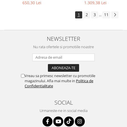
23 piese
| 80 piese
650,30 Lei
1.309,38 Lei
1
2
3
11
...
NEWSLETTER
Nu rata ofertele si promotiile noastre
Vreau sa primesc newsletter cu promotiile
magazinului. Afla mai multe in
Politica de
Confidentialitate
SOCIAL
Urmareste-ne in social media