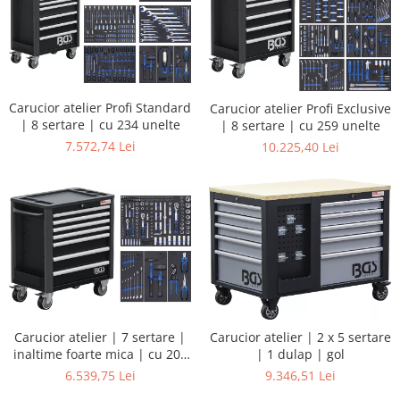
Carucior atelier Profi Standard
Carucior atelier Profi Exclusive
| 8 sertare | cu 234 unelte
| 8 sertare | cu 259 unelte
7.572,74 Lei
10.225,40 Lei
Carucior atelier | 7 sertare |
Carucior atelier | 2 x 5 sertare
inaltime foarte mica | cu 209
| 1 dulap | gol
unelte
6.539,75 Lei
9.346,51 Lei