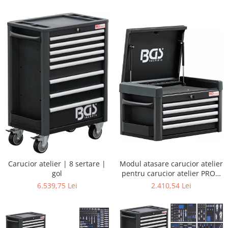
Carucior atelier | 8 sertare |
Modul atasare carucior atelier
gol
pentru carucior atelier PROFI
| 4 sertare | gol
6.539,75 Lei
2.410,54 Lei