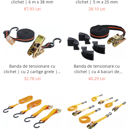
clichet | 6 m x 38 mm
clichet | 5 m x 25 mm
87,93 Lei
28,10 Lei
Banda de tensionare cu
Banda de tensionare cu
clichet | cu 2 carlige grele | 5
clichet | cu 4 bacuri de
m x 24 mm
protectie | 5 m x 25 mm
32,78 Lei
40,29 Lei