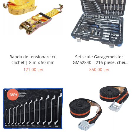
Banda de tensionare cu
Set scule Garagemeister
clichet | 8 m x 50 mm
GM52840 – 216 piese, chei
tubulare 1/4”, 3/8”, 1/2”, biți,
121,00 Lei
850,00 Lei
prelungitoare și chei
combinate
-38%