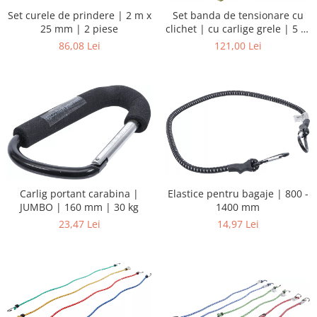
Set curele de prindere | 2 m x
Set banda de tensionare cu
25 mm | 2 piese
clichet | cu carlige grele | 5 m
x 25 mm | 4 piese
86,08 Lei
121,00 Lei
Elastice pentru bagaje | 800 -
Carlig portant carabina |
1400 mm
JUMBO | 160 mm | 30 kg
14,97 Lei
23,47 Lei