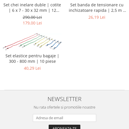
Set chei inelare duble | cotite
Set banda de tensionare cu
| 6 x 7 - 30 x 32 mm | 12
inchizatoare rapida | 2,5 m x
piese
25 mm | 2 piese
290,00 Lei
26,19 Lei
179,00 Lei
Set elastice pentru bagaje |
300 - 800 mm | 10 piese
40,29 Lei
NEWSLETTER
Nu rata ofertele si promotiile noastre