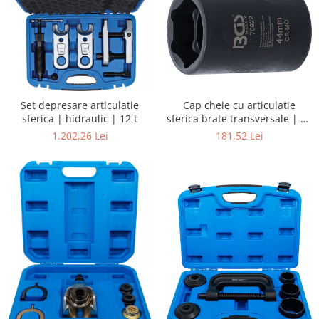
Cap cheie cu articulatie
Set depresare articulatie
sferica brate transversale | 44
sferica | hidraulic | 12 t
mm | pentru Toyota, Citroen
181,52 Lei
1.202,26 Lei