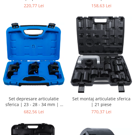
220,77 Lei
158,63 Lei
Set depresare articulatie
Set montaj articulatie sferica
sferica | 23 - 28 - 34 mm | 3
| 21 piese
piese
682,56 Lei
770,37 Lei