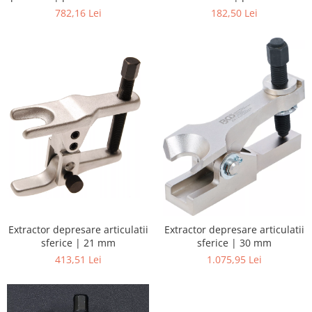
Benz
dispozitive articulatie
782,16 Lei
182,50 Lei
portanta | pentru BGS 8293
Extractor depresare articulatii
Extractor depresare articulatii
sferice | 21 mm
sferice | 30 mm
413,51 Lei
1.075,95 Lei