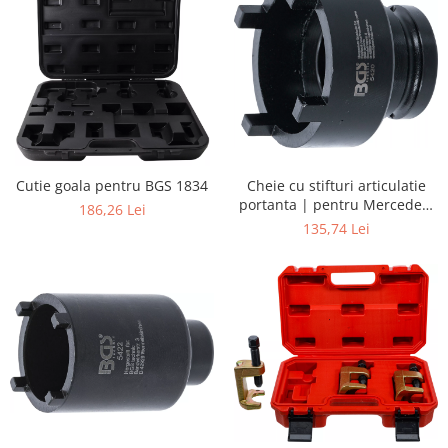
Cutie goala pentru BGS 1834
Cheie cu stifturi articulatie
portanta | pentru Mercedes-
186,26 Lei
Benz-M-Klasse
135,74 Lei