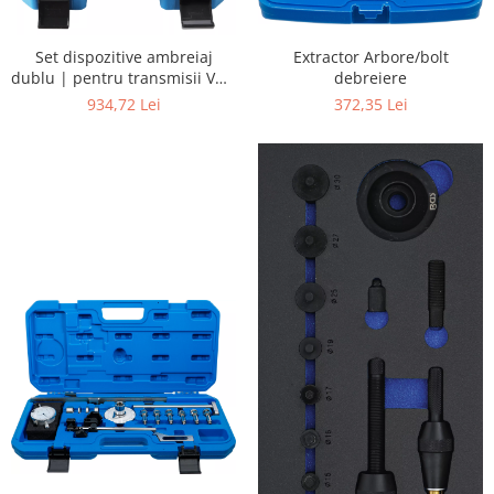
Extractor Arbore/bolt
Set dispozitive ambreiaj
debreiere
dublu | pentru transmisii VAG
DSG
372,35 Lei
934,72 Lei