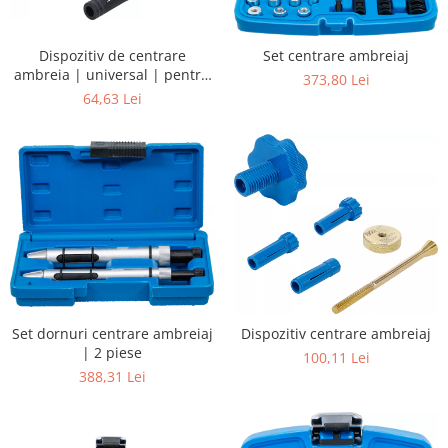
Dispozitiv de centrare
Set centrare ambreiaj
ambreia | universal | pentru
373,80 Lei
Diametrul butucului 15 - 28
64,63 Lei
mm
Set dornuri centrare ambreiaj
Dispozitiv centrare ambreiaj
| 2 piese
100,11 Lei
388,31 Lei