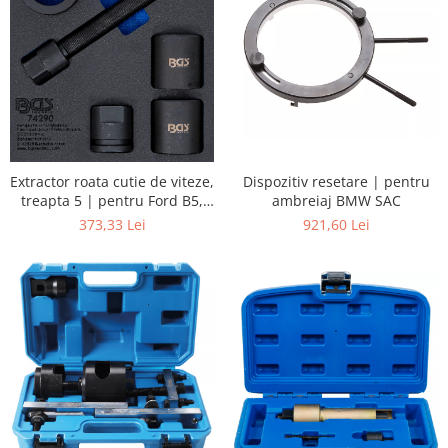
Extractor roata cutie de viteze,
Dispozitiv resetare | pentru
treapta 5 | pentru Ford B5,
ambreiaj BMW SAC
IB5
373,33 Lei
921,60 Lei