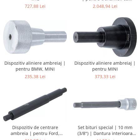
ambreiaj dublu VAG DSG
727,88 Lei
2.048,94 Lei
Dispozitiv aliniere ambreiaj |
Dispozitiv aliniere ambreiaj |
pentru BMW, MINI
pentru MINI
235,38 Lei
373,33 Lei
Dispozitiv de centrare
Set bituri special | 10 mm
ambreia | pentru Ford,
(3/8") | Dantura interioara
Jaguar, Land Rover, Peugeot,
multipla (pentru XZN) |