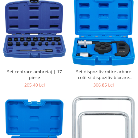
Set centrare ambreiaj | 17
Set dispozitiv rotire arbore
piese
cotit si dispozitiv blocare
volanta | pentru BMW, MINI
205,40 Lei
306,85 Lei