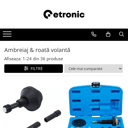
Ambreiaj & roată volantă
Afiseaza:
1-
24
din
36
produse
FILTRE