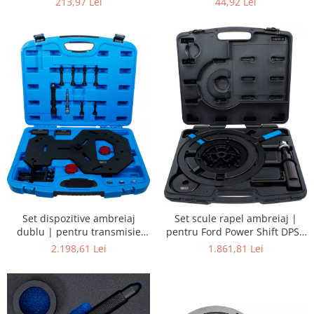
213,97 Lei
44,92 Lei
Citroen
pentru Ford Power Shift DPS6
/ 6DCT250
Set dispozitive ambreiaj
Set scule rapel ambreiaj |
dublu | pentru transmisie
pentru Ford Power Shift DPS6
Ford Power Shift
/ 6DCT250
2.198,61 Lei
1.861,81 Lei