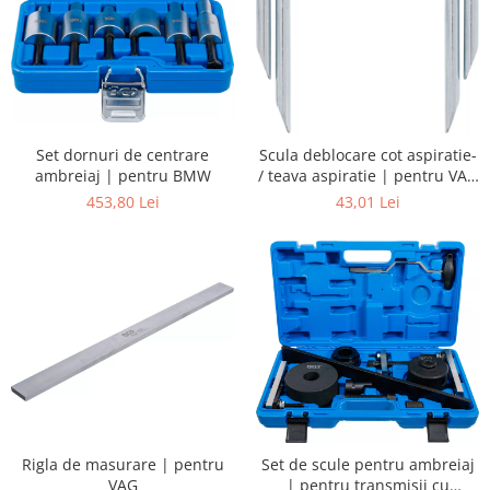
Set dornuri de centrare
Scula deblocare cot aspiratie-
ambreiaj | pentru BMW
/ teava aspiratie | pentru VAG
| 2 piese
453,80 Lei
43,01 Lei
Rigla de masurare | pentru
Set de scule pentru ambreiaj
VAG
| pentru transmisii cu