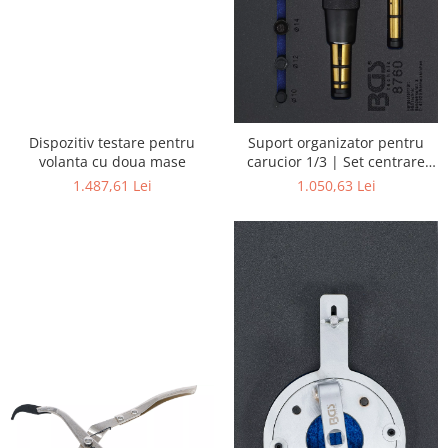
Dispozitiv testare pentru
Suport organizator pentru
volanta cu doua mase
carucior 1/3 | Set centrare
ambreiaj | 17 piese
1.487,61 Lei
1.050,63 Lei