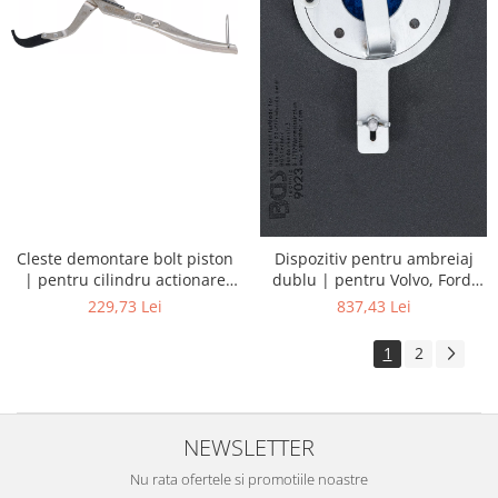
Cleste demontare bolt piston
Dispozitiv pentru ambreiaj
| pentru cilindru actionare
dublu | pentru Volvo, Ford,
ambreiaj
Chrysler, Dodge
229,73 Lei
837,43 Lei
1
2
NEWSLETTER
Nu rata ofertele si promotiile noastre