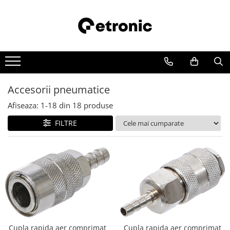
Accesorii pneumatice
Afiseaza:
1-
18
din
18
produse
FILTRE
Cupla rapida aer comprimat
Cupla rapida aer comprimat