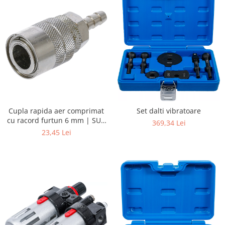
Cupla rapida aer comprimat
Set dalti vibratoare
cu racord furtun 6 mm | SUA
369,34 Lei
/ Franta
23,45 Lei