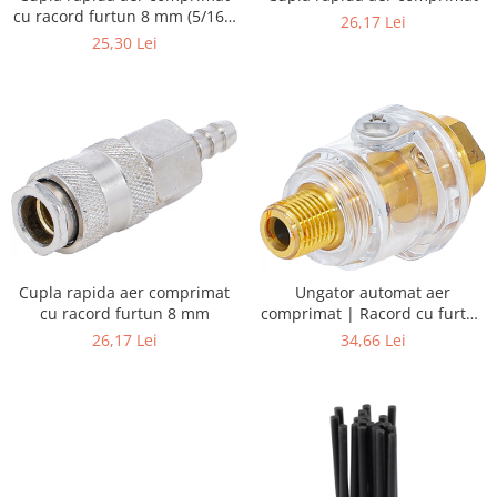
cu racord furtun 8 mm (5/16")
26,17 Lei
| SUA / Franta
25,30 Lei
Cupla rapida aer comprimat
Ungator automat aer
cu racord furtun 8 mm
comprimat | Racord cu furtun
6,3 mm (1/4")
26,17 Lei
34,66 Lei