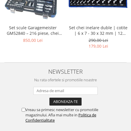
Set chei inelare duble | cotite
Set scule Garagemeister
| 6 x 7 - 30 x 32 mm | 12
GM52840 – 216 piese, chei
piese
tubulare 1/4”, 3/8”, 1/2”, biți,
290,00 Lei
850,00 Lei
prelungitoare și chei
179,00 Lei
combinate
NEWSLETTER
Nu rata ofertele si promotiile noastre
Vreau sa primesc newsletter cu promotiile
magazinului. Afla mai multe in
Politica de
Confidentialitate