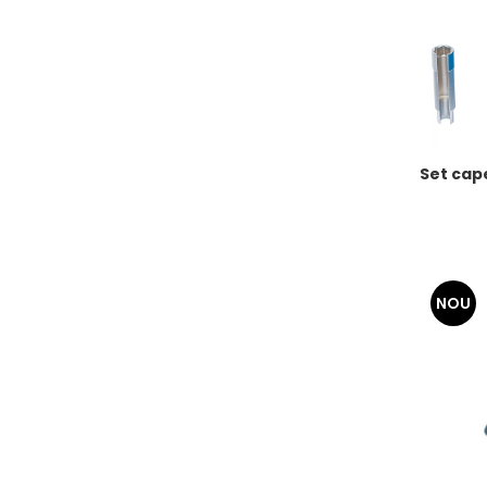
Set cape
NOU