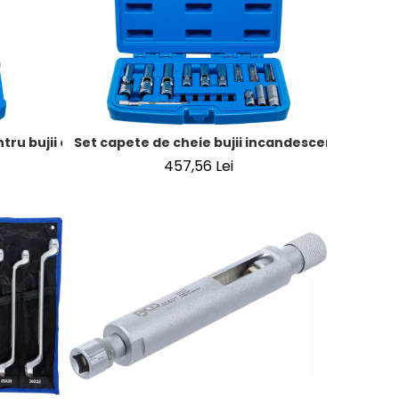
 Lancia
ru bujii cu incandescenta si cu scanteie | Actionare patrat int
Set capete de cheie bujii incandescente | 18 pie
457,56 Lei