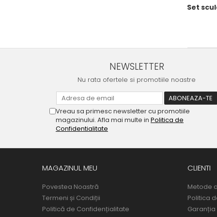
Set scul
NEWSLETTER
Nu rata ofertele si promotiile noastre
Vreau sa primesc newsletter cu promotiile
magazinului. Afla mai multe in
Politica de
Confidentialitate
MAGAZINUL MEU
CLIENTI
Povestea Noastră
Metode d
Termeni și Condiții
Politica 
Politică de Confidențialitate
Garanția