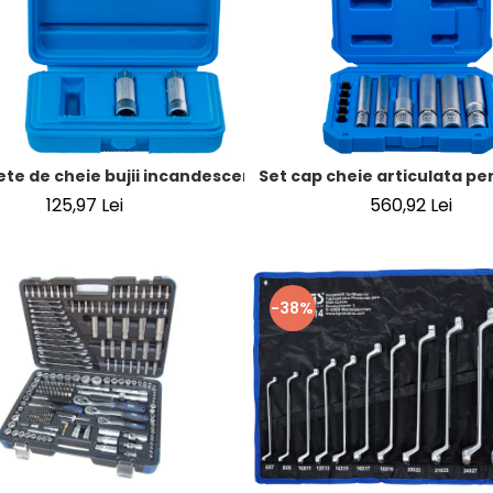
te de cheie bujii incandescente | special pentru Fiat, Alfa,
Set cap cheie articulata pent
125,97 Lei
560,92 Lei
-38%