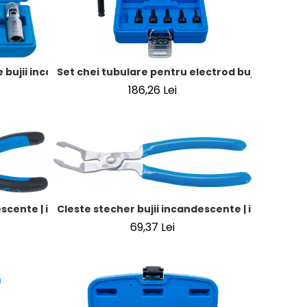
/8") | 8 - 16 mm | 6 piese
 bujii incandescente, hexagon | 10 mm (3/8") | 8 - 16 mm | 6 
Set chei tubulare pentru electrod bujie incandes
186,26 Lei
scente | in unghi de 90°
Cleste stecher bujii incandescente | in unghi | p
69,37 Lei