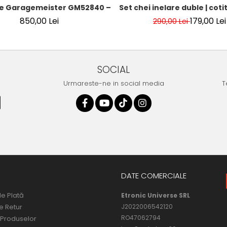
e Garagemeister GM52840 – 216 piese, chei tubulare 1/4”, 3/8
Set chei inelare duble | cotite
850,00 Lei
179,00 Lei
290,00 Lei
SOCIAL
Urmareste-ne in social media
T
DATE COMERCIALE
e Plată
Etronic Universe SRL
de Retur
J2022006542120
RO47062794
 Produselor