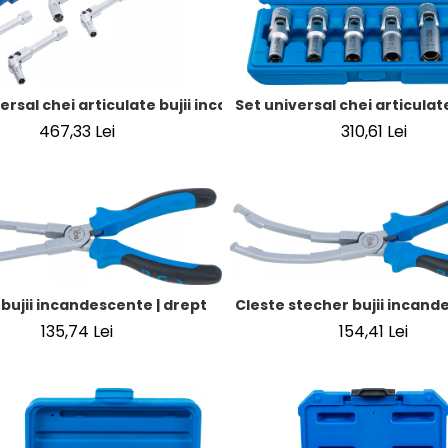
ersal chei articulate bujii incandescente, hexagon | 10 mm (3
Set universal chei articulate
467,33 Lei
310,61 Lei
Cleste stecher bujii incande
 bujii incandescente | drept
154,41 Lei
135,74 Lei