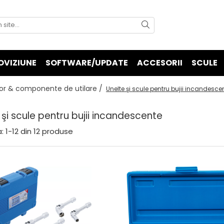
OVIZIUNE
SOFTWARE/UPDATE
ACCESORII
SCULE
or & componente de utilare /
Unelte şi scule pentru bujii incandesce
 şi scule pentru bujii incandescente
:
1-
12
din
12
produse