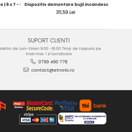
Dispozitiv demontare bujii incandescente
”, 1/2”, biți, prelungitoare și chei combinate
 | 6 x 7 - 30 x 32 mm | 12 piese
311,59 Lei
SUPORT CLIENTI
elefon de Luni-Vineri 9:00 -16:00 Timp de raspuns pe
mail max. 1 zi lucratoare
0799 490 778
contact@etronic.ro