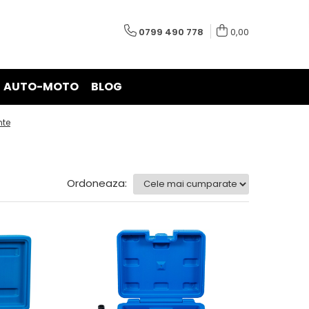
0799 490 778
0,00
AUTO-MOTO
BLOG
nte
Ordoneaza: