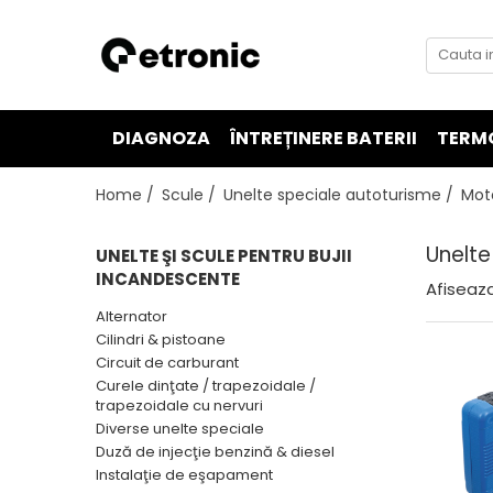
DIAGNOZA
ÎNTREȚINERE BATERII
TERM
Home /
Scule /
Unelte speciale autoturisme /
Mot
Unelte
UNELTE ŞI SCULE PENTRU BUJII
INCANDESCENTE
Afiseaza
Alternator
Cilindri & pistoane
Circuit de carburant
Curele dinţate / trapezoidale /
trapezoidale cu nervuri
Diverse unelte speciale
Duză de injecţie benzină & diesel
Instalaţie de eşapament