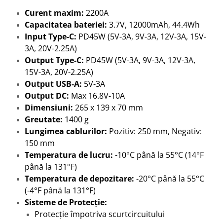
Curent maxim:
2200A
Capacitatea bateriei:
3.7V, 12000mAh, 44.4Wh
Input Type-C:
PD45W (5V-3A, 9V-3A, 12V-3A, 15V-
3A, 20V-2.25A)
Output Type-C:
PD45W (5V-3A, 9V-3A, 12V-3A,
15V-3A, 20V-2.25A)
Output USB-A:
5V-3A
Output DC:
Max 16.8V-10A
Dimensiuni:
265 x 139 x 70 mm
Greutate:
1400 g
Lungimea cablurilor:
Pozitiv: 250 mm, Negativ:
150 mm
Temperatura de lucru:
-10°C până la 55°C (14°F
până la 131°F)
Temperatura de depozitare:
-20°C până la 55°C
(-4°F până la 131°F)
Sisteme de Protecție:
Protecție împotriva scurtcircuitului