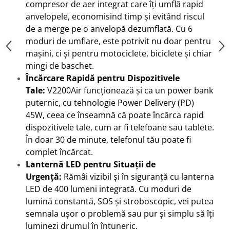
compresor de aer integrat care îți umflă rapid
anvelopele, economisind timp și evitând riscul
de a merge pe o anvelopă dezumflată. Cu 6
moduri de umflare, este potrivit nu doar pentru
mașini, ci și pentru motociclete, biciclete și chiar
mingi de baschet.
Încărcare Rapidă pentru Dispozitivele
Tale:
V2200Air funcționează și ca un power bank
puternic, cu tehnologie Power Delivery (PD)
45W, ceea ce înseamnă că poate încărca rapid
dispozitivele tale, cum ar fi telefoane sau tablete.
În doar 30 de minute, telefonul tău poate fi
complet încărcat.
Lanternă LED pentru Situații de
Urgență:
Rămâi vizibil și în siguranță cu lanterna
LED de 400 lumeni integrată. Cu moduri de
lumină constantă, SOS și stroboscopic, vei putea
semnala ușor o problemă sau pur și simplu să îți
luminezi drumul în întuneric.