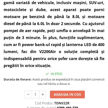
gamă variată de vehicule, inclusiv mașini, SUV-uri,
motociclete și dube, acest aparat poate porni
motoare pe benzină de până la 8.0L și motoare
diesel de până la 6.0L în doar 2 secunde. Cu ajutorul
pompei de aer rapide, poți umfla o anvelopă în mai
puțin de 3 minute. În plus, funcțiile suplimentare,
cum ar fi power bank-ul rapid și lanterna LED de 400
lumeni, fac din V2200Air o soluție completă și
indispensabilă pentru orice șofer care dorește să fie
pregătit în orice situație.
IN STOC
Durata de livrare:
Acest produs se expediază în ziua plasării comenzii
sau cel târziu a doua zi.
ADAUGA IN COS
Cod Produs:
TDNV22R
Ai nevoie de ajutor?
0799 490 778