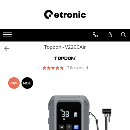
Topdon - V2200Air
7 Review-uri
-18%
NOU