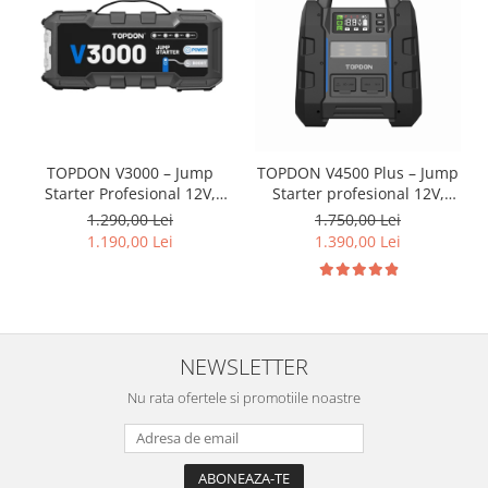
TOPDON V3000 – Jump
TOPDON V4500 Plus – Jump
Starter Profesional 12V,
Starter profesional 12V,
3000A
4500A cu Powerbank și
1.290,00 Lei
1.750,00 Lei
lanternă LED
1.190,00 Lei
1.390,00 Lei
NEWSLETTER
Nu rata ofertele si promotiile noastre