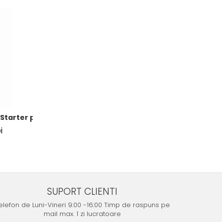
°C ~ 550°C
tarter profesional 12V, 4500A cu Powerbank și lanternă L
i
SUPORT CLIENTI
elefon de Luni-Vineri 9:00 -16:00 Timp de raspuns pe
mail max. 1 zi lucratoare