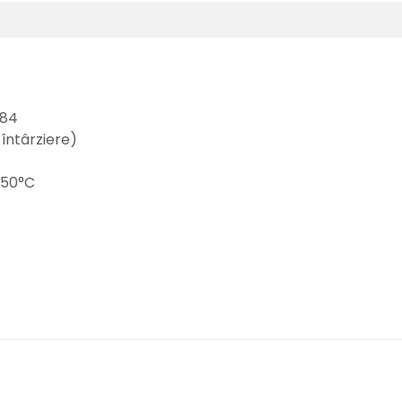
384
 întârziere)
550°C