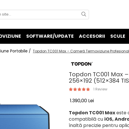
OVIZIUNE
SOFTWARE/UPDATE
ACCESORII
SCULE
une Portabile /
Topdon TC001 Max – Cameră Termoviziune Profesională
Topdon TC001 Max –
256×192 (512×384 TI
1 Review
1.390,00 Lei
Topdon TC001 Max
este 
compatibilă cu
iOS, Andr
înaltă precizie pentru aplica