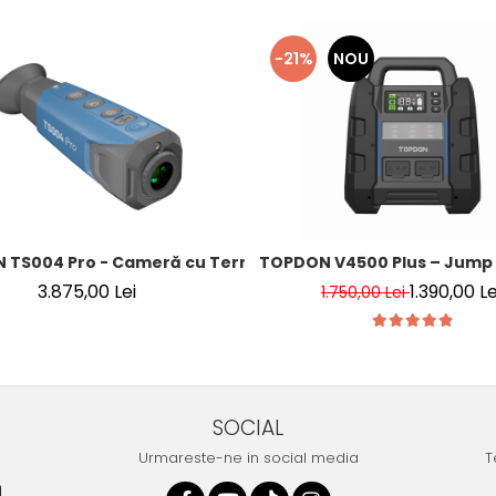
-21%
NOU
ilă
TS004 Pro - Cameră cu Termoviziune – 256×192, 25Hz, -20
TOPDON V4500 Plus – Jump S
3.875,00 Lei
1.390,00 Le
1.750,00 Lei
SOCIAL
Urmareste-ne in social media
T