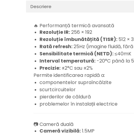
Descriere
🔥 Performanță termică avansată
Rezoluție IR:
256 × 192
Rezoluție îmbunătățită (TISR):
512 × 
Rată refresh:
25Hz (imagine fluidă, fără
Sensibilitate termică (NETD):
≤40mK
Interval temperatură:
-20°C până la 
Precizie:
±2°C sau ±2%
Permite identificarea rapidă a:
componentelor supraîncălzite
scurtcircuitelor
pierderilor de căldură
problemelor în instalații electrice
📷 Cameră duală
Cameră vizibilă:
1.5MP