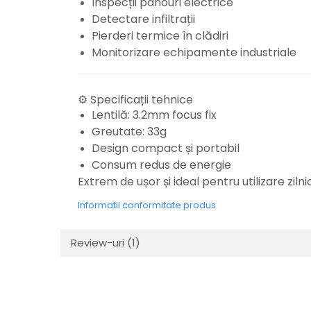
Inspecții panouri electrice
Detectare infiltrații
Pierderi termice în clădiri
Monitorizare echipamente industriale
⚙️ Specificații tehnice
Lentilă: 3.2mm focus fix
Greutate: 33g
Design compact și portabil
Consum redus de energie
Extrem de ușor și ideal pentru utilizare zilni
Informatii conformitate produs
Review-uri
(1)