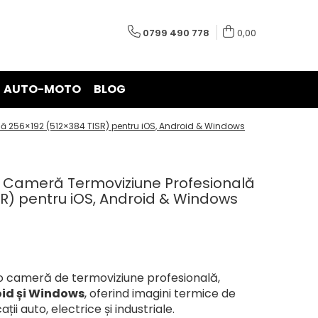
0799 490 778
0,00
AUTO-MOTO
BLOG
 256×192 (512×384 TISR) pentru iOS, Android & Windows
 Cameră Termoviziune Profesională
SR) pentru iOS, Android & Windows
o cameră de termoviziune profesională,
oid și Windows
, oferind imagini termice de
ții auto, electrice și industriale.