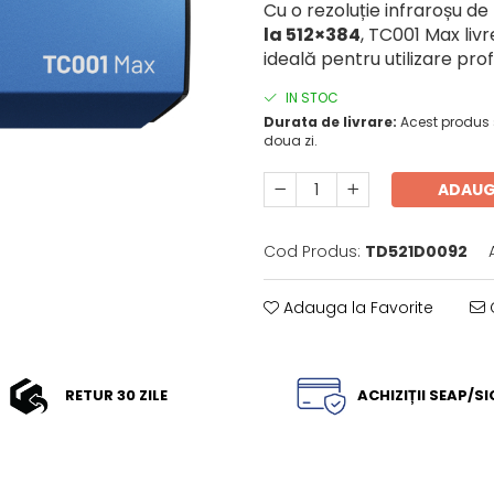
Cu o rezoluție infraroșu de
la 512×384
, TC001 Max livr
ideală pentru utilizare pro
IN STOC
Durata de livrare:
Acest produs s
doua zi.
ADAUG
Cod Produs:
TD521D0092
Adauga la Favorite
C
RETUR 30 ZILE
ACHIZIȚII SEAP/S