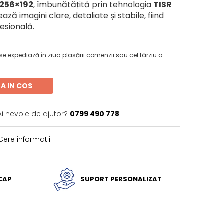
256×192
, îmbunătățită prin tehnologia
TISR
ează imagini clare, detaliate și stabile, fiind
fesională.
e expediază în ziua plasării comenzii sau cel târziu a
A IN COS
Ai nevoie de ajutor?
0799 490 778
ere informatii
ICAP
SUPORT PERSONALIZAT