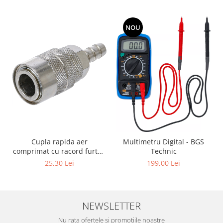
NOU
Cupla rapida aer
Multimetru Digital - BGS
comprimat cu racord furtun
Technic
8 mm (5/16") | SUA / Franta
25,30 Lei
199,00 Lei
NEWSLETTER
Nu rata ofertele si promotiile noastre