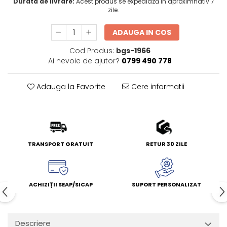
Durata de livrare:
Acest produs se expediază în aproximnativ 7
zile.
ADAUGA IN COS
Cod Produs:
bgs-1966
Ai nevoie de ajutor?
0799 490 778
Adauga la Favorite
Cere informatii
TRANSPORT GRATUIT
RETUR 30 ZILE
ACHIZIȚII SEAP/SICAP
SUPORT PERSONALIZAT
Descriere