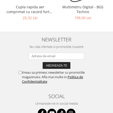
Cupla rapida aer
Multimetru Digital - BGS
comprimat cu racord furtun
Technic
8 mm (5/16") | SUA / Franta
25,32 Lei
199,00 Lei
NEWSLETTER
Nu rata ofertele si promotiile noastre
Vreau sa primesc newsletter cu promotiile
magazinului. Afla mai multe in
Politica de
Confidentialitate
SOCIAL
Urmareste-ne in social media