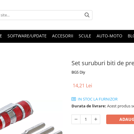
E
SOFTWARE/UPDATE
ACCESORII
SCULE
AUTO-MOTO
BL
Set suruburi biti de pre
BGS Diy
14,21 Lei
IN STOC LA FURNIZOR
Durata de livrare:
Acest produs se
ADAUG