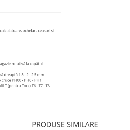
alculatoare, ochelari, ceasuri şi
agazie rotativă la capătul
mă dreaptă 1,5 - 2 - 2,5 mm
ap cruce PH00 - PH0 - PH1
il T (pentru Torx) T6 - T7 - T8
PRODUSE SIMILARE