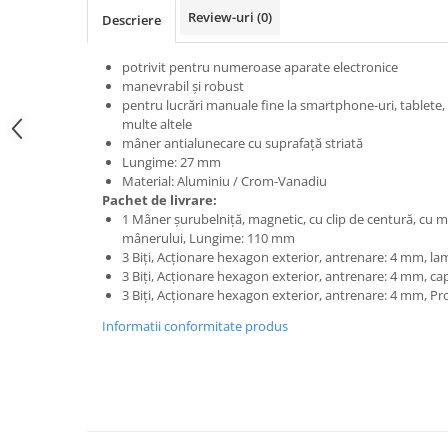
Review-uri
(0)
Descriere
potrivit pentru numeroase aparate electronice
manevrabil şi robust
pentru lucrări manuale fine la smartphone-uri, tablete, c
multe altele
mâner antialunecare cu suprafaţă striată
Lungime: 27 mm
Material: Aluminiu / Crom-Vanadiu
Pachet de livrare:
1 Mâner şurubelniţă, magnetic, cu clip de centură, cu m
mânerului, Lungime: 110 mm
3 Biţi, Acţionare hexagon exterior, antrenare: 4 mm, la
3 Biţi, Acţionare hexagon exterior, antrenare: 4 mm, c
3 Biţi, Acţionare hexagon exterior, antrenare: 4 mm, Prof
Informatii conformitate produs