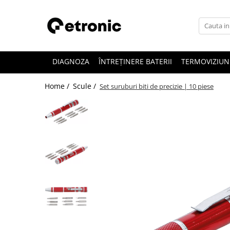
DIAGNOZA
ÎNTREȚINERE BATERII
TERMOVIZIUN
Home /
Scule /
Set suruburi biti de precizie | 10 piese