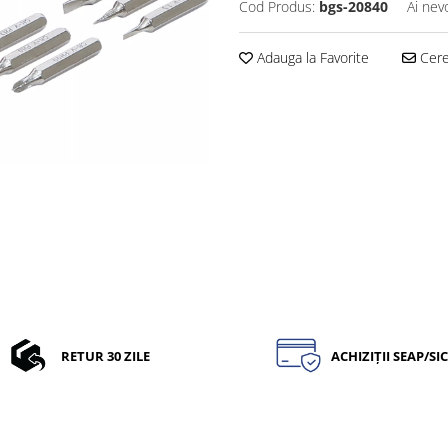
Cod Produs:
bgs-20840
Ai nev
Adauga la Favorite
Cere 
RETUR 30 ZILE
ACHIZIȚII SEAP/SI