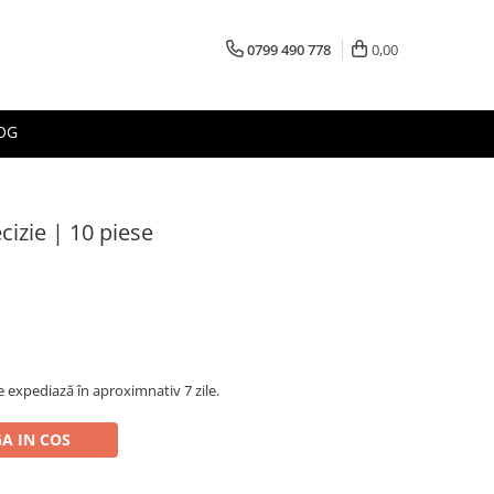
0799 490 778
0,00
OG
cizie | 10 piese
 expediază în aproximnativ 7 zile.
A IN COS