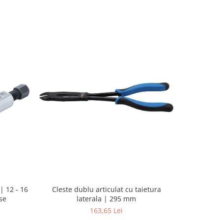
| 12 - 16
Pistol d
Cleste dublu articulat cu taietura
se
putere ma
laterala | 295 mm
163,65 Lei