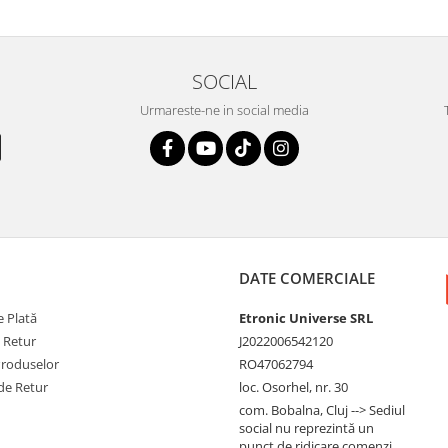
SOCIAL
Urmareste-ne in social media
DATE COMERCIALE
 Plată
Etronic Universe SRL
e Retur
J2022006542120
Produselor
RO47062794
de Retur
loc. Osorhel, nr. 30
com. Bobalna, Cluj --> Sediul
social nu reprezintă un
punct de ridicare comenzi.