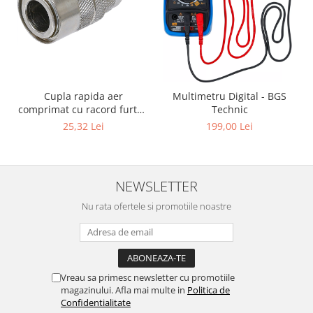
Cupla rapida aer
Multimetru Digital - BGS
comprimat cu racord furtun
Technic
8 mm (5/16") | SUA / Franta
25,32 Lei
199,00 Lei
NEWSLETTER
Nu rata ofertele si promotiile noastre
Vreau sa primesc newsletter cu promotiile
magazinului. Afla mai multe in
Politica de
Confidentialitate