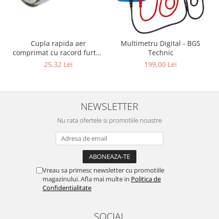
Cupla rapida aer
Multimetru Digital - BGS
comprimat cu racord furtun
Technic
8 mm (5/16") | SUA / Franta
25,32 Lei
199,00 Lei
NEWSLETTER
Nu rata ofertele si promotiile noastre
Vreau sa primesc newsletter cu promotiile
magazinului. Afla mai multe in
Politica de
Confidentialitate
SOCIAL