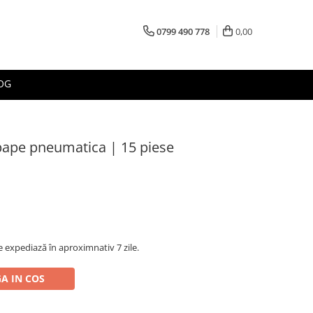
0799 490 778
0,00
OG
upape pneumatica | 15 piese
 expediază în aproximnativ 7 zile.
A IN COS