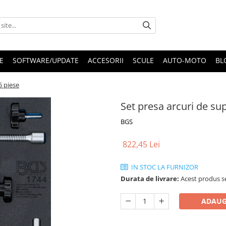
E
SOFTWARE/UPDATE
ACCESORII
SCULE
AUTO-MOTO
BL
5 piese
Set presa arcuri de s
BGS
822,45 Lei
IN STOC LA FURNIZOR
Durata de livrare:
Acest produs se
ADAUG