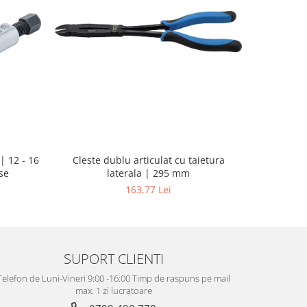
| 12 - 16
Pistol d
Cleste dublu articulat cu taietura
se
putere ma
laterala | 295 mm
163,77 Lei
SUPORT CLIENTI
Telefon de Luni-Vineri 9:00 -16:00 Timp de raspuns pe mail
max. 1 zi lucratoare