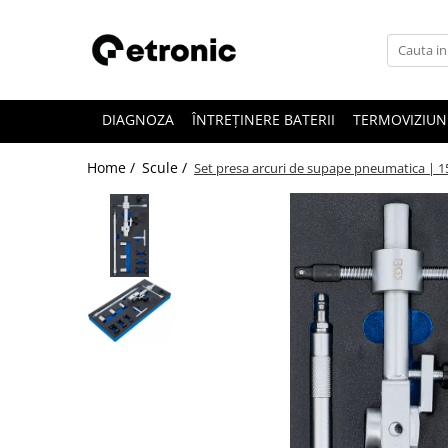
DIAGNOZA
ÎNTREȚINERE BATERII
TERMOVIZIUN
Home /
Scule /
Set presa arcuri de supape pneumatica | 1