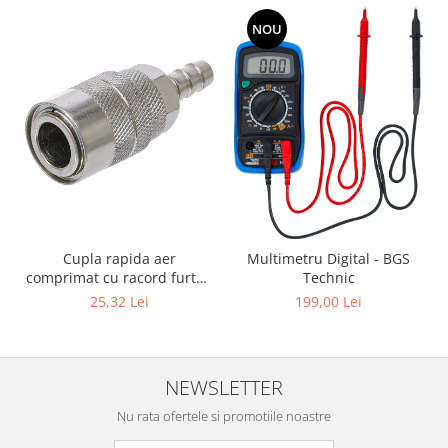
NOU
Cupla rapida aer
Multimetru Digital - BGS
comprimat cu racord furtun
Technic
8 mm (5/16") | SUA / Franta
25,32 Lei
199,00 Lei
NEWSLETTER
Nu rata ofertele si promotiile noastre