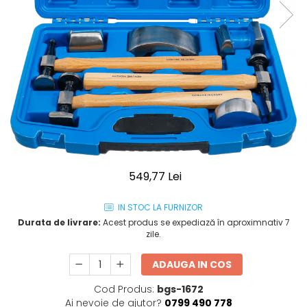
549,77 Lei
IN STOC LA FURNIZOR
Durata de livrare:
Acest produs se expediază în aproximnativ 7
zile.
ADAUGA IN COS
Cod Produs:
bgs-1672
Ai nevoie de ajutor?
0799 490 778