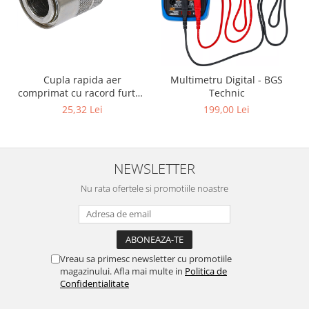
Cupla rapida aer
Multimetru Digital - BGS
comprimat cu racord furtun
Technic
8 mm (5/16") | SUA / Franta
25,32 Lei
199,00 Lei
NEWSLETTER
Nu rata ofertele si promotiile noastre
Vreau sa primesc newsletter cu promotiile
magazinului. Afla mai multe in
Politica de
Confidentialitate