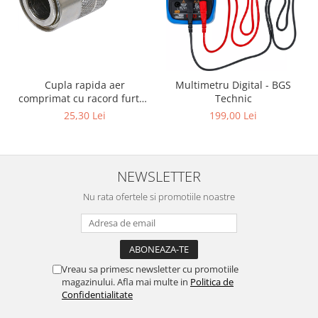
Cupla rapida aer
Multimetru Digital - BGS
comprimat cu racord furtun
Technic
8 mm (5/16") | SUA / Franta
25,30 Lei
199,00 Lei
NEWSLETTER
Nu rata ofertele si promotiile noastre
Vreau sa primesc newsletter cu promotiile
magazinului. Afla mai multe in
Politica de
Confidentialitate