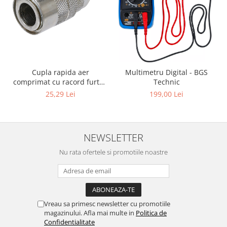
Cupla rapida aer
Multimetru Digital - BGS
comprimat cu racord furtun
Technic
8 mm (5/16") | SUA / Franta
25,29 Lei
199,00 Lei
NEWSLETTER
Nu rata ofertele si promotiile noastre
Vreau sa primesc newsletter cu promotiile
magazinului. Afla mai multe in
Politica de
Confidentialitate