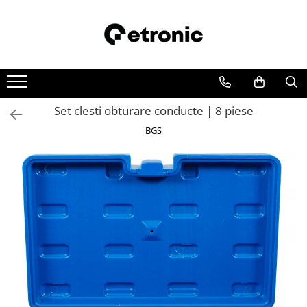
Set clesti obturare conducte | 8 piese
BGS