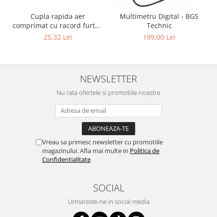
Cupla rapida aer
Multimetru Digital - BGS
comprimat cu racord furtun
Technic
8 mm (5/16") | SUA / Franta
25,32 Lei
199,00 Lei
NEWSLETTER
Nu rata ofertele si promotiile noastre
Vreau sa primesc newsletter cu promotiile
magazinului. Afla mai multe in
Politica de
Confidentialitate
SOCIAL
Urmareste-ne in social media