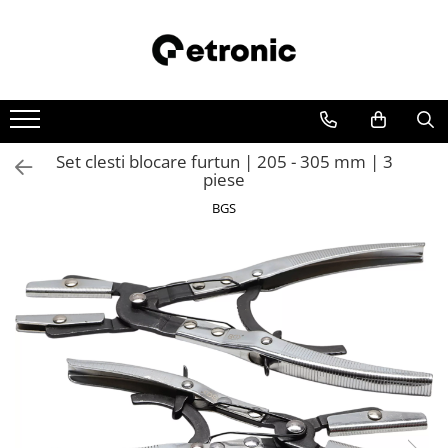
Set clesti blocare furtun | 205 - 305 mm | 3
piese
BGS