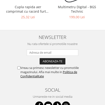
Cupla rapida aer
Multimetru Digital - BGS
comprimat cu racord furtun
Technic
8 mm (5/16") | SUA / Franta
25,32 Lei
199,00 Lei
NEWSLETTER
Nu rata ofertele si promotiile noastre
Vreau sa primesc newsletter cu promotiile
magazinului. Afla mai multe in
Politica de
Confidentialitate
SOCIAL
Urmareste-ne in social media