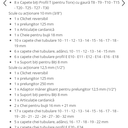
8 x Capete biţi Profil T (pentru Torx) cu gaură T8 - T9 - T10 - T15
- T20 - T25 - T27 - T30
Scule cu acţionare 10 mm (3/8")
1 x Clichet reversibil
1 x prelungitor 125 mm
1 x Articulaţie cardanică
1 x Cheie pentru bujii 18 mm
10 x capete chei tubulare 10 - 11 - 12 - 13 - 14 - 15 - 16 - 17 - 18 -
19 mm
6 x capete chei tubulare, adânci, 10 - 11 - 12 - 13 - 14 - 15 mm
6 x capete chei tubulare profil E E10 - E11 - E12 - E14 - E16 - E18
1 x Suport biţi pentru Biţi 8 mm
Scule cu acţionare 12,5 mm (1/2")
1 x Clichet reversibil
1 x prelungitor 125 mm
1 x prelungitor 250 mm
1 x Adaptor mâner glisant pentru prelungitor 12,5 mm (1/2")
1 x Suport biţi pentru Biţi 8 mm
1 x Articulaţie cardanică
2 x Chei pentru bujii 16 mm + 21 mm
17 x capete chei tubulare 10 - 11 - 12 - 13 - 14 - 15 - 16 - 17 - 18 -
19 - 20 - 21 - 22 - 24 - 27 - 30 - 32 mm
5 x capete chei tubulare, adânci, 16 - 17 - 18 - 19 - 22 mm
2 x capete chei tubulare profil E E20 - E24