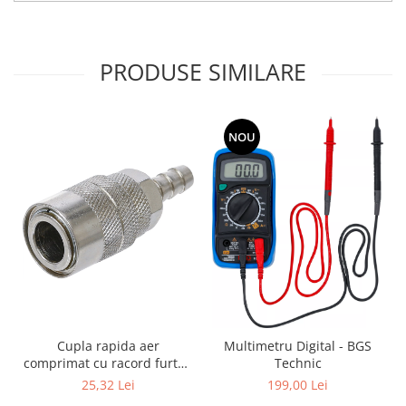
PRODUSE SIMILARE
NOU
Cupla rapida aer
Multimetru Digital - BGS
comprimat cu racord furtun
Technic
8 mm (5/16") | SUA / Franta
25,32 Lei
199,00 Lei