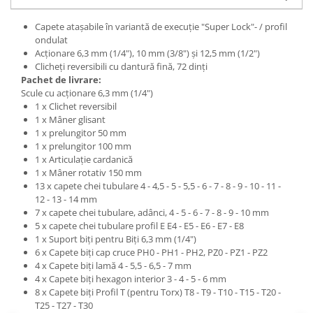
Capete ataşabile în variantă de execuţie "Super Lock"- / profil
ondulat
Acţionare 6,3 mm (1/4"), 10 mm (3/8") şi 12,5 mm (1/2")
Clicheţi reversibili cu dantură fină, 72 dinţi
Pachet de livrare:
Scule cu acţionare 6,3 mm (1/4")
1 x Clichet reversibil
1 x Mâner glisant
1 x prelungitor 50 mm
1 x prelungitor 100 mm
1 x Articulaţie cardanică
1 x Mâner rotativ 150 mm
13 x capete chei tubulare 4 - 4,5 - 5 - 5,5 - 6 - 7 - 8 - 9 - 10 - 11 -
12 - 13 - 14 mm
7 x capete chei tubulare, adânci, 4 - 5 - 6 - 7 - 8 - 9 - 10 mm
5 x capete chei tubulare profil E E4 - E5 - E6 - E7 - E8
1 x Suport biţi pentru Biţi 6,3 mm (1/4")
6 x Capete biţi cap cruce PH0 - PH1 - PH2, PZ0 - PZ1 - PZ2
4 x Capete biţi lamă 4 - 5,5 - 6,5 - 7 mm
4 x Capete biţi hexagon interior 3 - 4 - 5 - 6 mm
8 x Capete biţi Profil T (pentru Torx) T8 - T9 - T10 - T15 - T20 -
T25 - T27 - T30