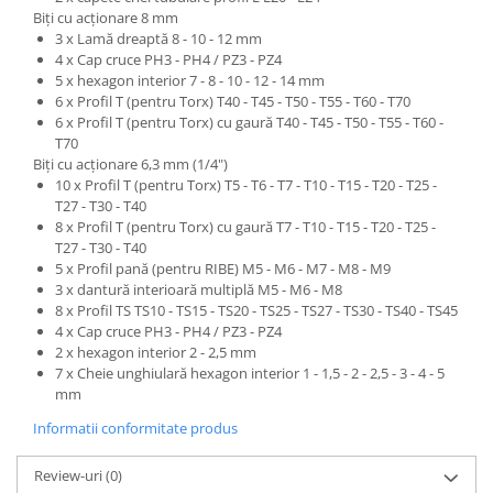
Biţi cu acţionare 8 mm
3 x Lamă dreaptă 8 - 10 - 12 mm
4 x Cap cruce PH3 - PH4 / PZ3 - PZ4
5 x hexagon interior 7 - 8 - 10 - 12 - 14 mm
6 x Profil T (pentru Torx) T40 - T45 - T50 - T55 - T60 - T70
6 x Profil T (pentru Torx) cu gaură T40 - T45 - T50 - T55 - T60 -
T70
Biţi cu acţionare 6,3 mm (1/4")
10 x Profil T (pentru Torx) T5 - T6 - T7 - T10 - T15 - T20 - T25 -
T27 - T30 - T40
8 x Profil T (pentru Torx) cu gaură T7 - T10 - T15 - T20 - T25 -
T27 - T30 - T40
5 x Profil pană (pentru RIBE) M5 - M6 - M7 - M8 - M9
3 x dantură interioară multiplă M5 - M6 - M8
8 x Profil TS TS10 - TS15 - TS20 - TS25 - TS27 - TS30 - TS40 - TS45
4 x Cap cruce PH3 - PH4 / PZ3 - PZ4
2 x hexagon interior 2 - 2,5 mm
7 x Cheie unghiulară hexagon interior 1 - 1,5 - 2 - 2,5 - 3 - 4 - 5
mm
Informatii conformitate produs
Review-uri
(0)