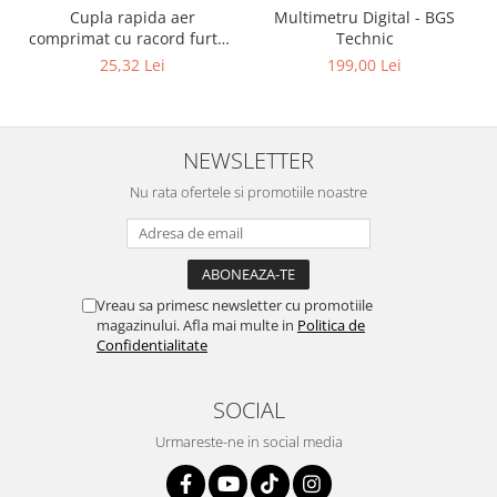
Cupla rapida aer
Multimetru Digital - BGS
comprimat cu racord furtun
Technic
8 mm (5/16") | SUA / Franta
25,32 Lei
199,00 Lei
NEWSLETTER
Nu rata ofertele si promotiile noastre
Vreau sa primesc newsletter cu promotiile
magazinului. Afla mai multe in
Politica de
Confidentialitate
SOCIAL
Urmareste-ne in social media