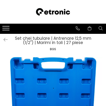
Set chei tubulare | Antrenare 12,5 mm
(1/2") | Marimi in toli | 27 piese
BGS