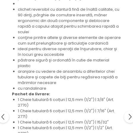
clichet reversibil cu dantură fină de înaltă calitate, cu
90 dinţi, pârghie de comutare inserată, mâner
ergonomic din două componente şi deblocare
rapidă a capului ataşat pentru schimbarea rapidă a
sculei
conţine printre altele şi diverse elemente de operare
cum sunt prelungitoare şi articulaţie cardanică
ideal pentru diverse operaţii de înşurubare, chiar şi
în locuri greu accesibile
păstrare sigură şi ordonată în cutie de material
plastic
aranjare cu vedere de ansamblu a diferitelor chei
tubulare şi capete de biţi pentru regăsirea rapidă a
mărimilor necesare
cu randalinare
Pachet de livrare:
1 Cheie tubulară 6 colțuri | 12,5 mm (1/2") | 3/8" (Art.
2770)
1 Cheie tubulară 6 colțuri | 12,5 mm (1/2") | 7/16" (Art.
2771)
1 Cheie tubulară 6 colțuri | 12,5 mm (1/2") | 15/32"
1 Cheie tubulară 6 colțuri | 12,5 mm (1/2") | 1/2" (Art.