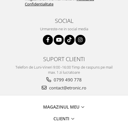
Confidentialitate
SOCIAL
Urmareste-ne in social media
SUPORT CLIENTI
Telefon de Luni-Vineri 9:00 -16:00 Timp de raspuns pe mail
max. 1 zi lucratoare
0799 490 778
contact@etronic.ro
MAGAZINUL MEU
CLIENTI