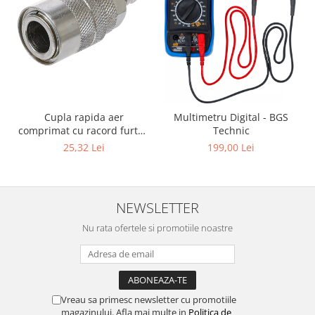
Cupla rapida aer
Multimetru Digital - BGS
comprimat cu racord furtun
Technic
8 mm (5/16") | SUA / Franta
25,32 Lei
199,00 Lei
NEWSLETTER
Nu rata ofertele si promotiile noastre
Vreau sa primesc newsletter cu promotiile
magazinului. Afla mai multe in
Politica de