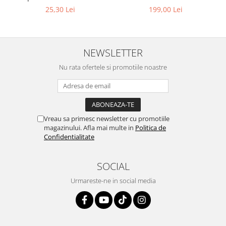
8 mm (5/16") | SUA / Franta
25,30 Lei
199,00 Lei
NEWSLETTER
Nu rata ofertele si promotiile noastre
Vreau sa primesc newsletter cu promotiile
magazinului. Afla mai multe in
Politica de
Confidentialitate
SOCIAL
Urmareste-ne in social media