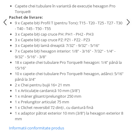
Capete chei tubulare în variantă de execuţie hexagon Pro
Torque®
Pachet de livrare:
9 x Capete biţi Profil T (pentru Torx): T15 - T20 - T25 - T27 - T30
- T40 - T45 - T50 - T55
3 x Capete biţi cap cruce PH: PH1 - PH2 - PH3
3 x Capete biţi cap cruce PZ: PZ1 - PZ2 - PZ3
3 x Capete biţi lamă dreaptă: 7/32" - 9/32" - 5/16"
7 x Capete biţi hexagon interior: 1/8" - 3/16" - 7/32" - 1/4" -
9/32" - 5/16" - 3/8"
18 x capete chei tubulare Pro Torque® hexagon: 1/4" până la
15/16"
10 x capete chei tubulare Pro Torque® hexagon, adânci: 5/16"
până la 3/4"
2 x Chei pentru bujii 16+ 21 mm
1 x Articulaţie cardanică 10 mm (3/8")
1 x mâner glisant/prelungitor 250 mm
1 x Prelungitor articulat 75 mm
1 x Clichet reversibil 72 dinţi , cu dantură fină
1 x adaptor pătrat exterior 10 mm (3/8") la hexagon exterior 8
mm
Informatii conformitate produs